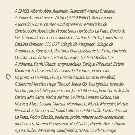
ACIMCO
,
Alberto Alba
,
Alejandro Guanzetti
,
Andrés Brandoni
,
Antonio Aranda Cuevas
,
APHLP
,
APYMENCO
,
Arzobispado
,
Asociación Comerciantes e Industriales en Materiales de
Construcción
,
Asociación Productores Hortícolas La Plata
,
Barrio de
Pie
,
Cámara de Comercio e Industria
,
Cáritas La Plata
,
Carlos Rossi
,
Catalina Caminos
,
CCC
,
CGT
,
Colegio de Abogados
,
Colegio de
Arquitectos
,
Consejo de Pastores Evangelistas de La Plata
,
Corriente
Clasista y Combativa
,
Cristian González
,
Cristian Medina
,
CTA
Autónoma
,
Daniel Oteiza
,
empresariales
,
Enrique Rifourcat
,
Estela
Villarreal
,
Federación de Consejos de Pastores
,
Federación
Empresaria La Plata
,
FELP
,
Gastón Zapalá
,
German Niedfeld
,
Etiquetas
Guillermo Moretto
,
Hugo Timossi
,
Ileana Cid
,
Inés Iglesias
,
Jeremías
Martire
,
Jorge del Río
,
Jorge Serno
,
Juan Pablo Sosa
,
Juan Zucarelli
,
Julio
Castro
,
Julio Garro
,
Karina Alaimo
,
La Plata
,
Leandro Ciriaco
,
Luis
Muraco
,
Maca Luciani
,
Marcelo Morimanno
,
Martín Menguini
,
Matías
Hernández
,
Mesa social
,
Pablo Coltrinari
,
Pablo Grillo
,
Pastoral Social
La Plata
,
Pedro Elizalde
,
políticos
,
problemáticas socio-económicas
,
productivos
,
Ramiro Berdesegar
,
Raúl Cadáa
,
Rogelio Blesa
,
Ruben
Aprea
,
Rubén Marchioni
,
salud pública
,
SAME La Plata
,
Sergio