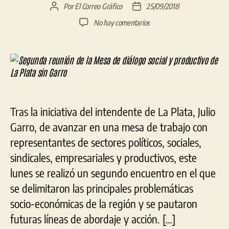
Por
El Correo Gráfico
25/09/2018
Autor
Fecha
de
de
en
No hay comentarios
la
la
Segunda
entrada
entrada
reunión
de
la
Mesa
de
diálogo
Tras la iniciativa del intendente de La Plata, Julio
social
y
Garro, de avanzar en una mesa de trabajo con
productivo
representantes de sectores políticos, sociales,
de
sindicales, empresariales y productivos, este
La
Plata
lunes se realizó un segundo encuentro en el que
sin
se delimitaron las principales problemáticas
Garro
socio-económicas de la región y se pautaron
futuras líneas de abordaje y acción. […]