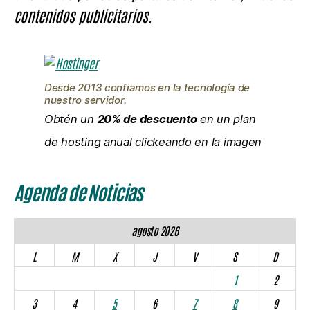
contenidos publicitarios.
Desde 2013 confiamos en la tecnología de
nuestro servidor.
Obtén un
20% de descuento
en un plan
de hosting anual clickeando en la imagen
Agenda de Noticias
agosto 2026
L
M
X
J
V
S
D
1
2
3
4
5
6
7
8
9