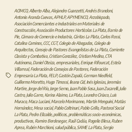
ACIMCO
,
Alberto Alba
,
Alejandro Guanzetti
,
Andrés Brandoni
,
Antonio Aranda Cuevas
,
APHLP
,
APYMENCO
,
Arzobispado
,
Asociación Comerciantes e Industriales en Materiales de
Construcción
,
Asociación Productores Hortícolas La Plata
,
Barrio de
Pie
,
Cámara de Comercio e Industria
,
Cáritas La Plata
,
Carlos Rossi
,
Catalina Caminos
,
CCC
,
CGT
,
Colegio de Abogados
,
Colegio de
Arquitectos
,
Consejo de Pastores Evangelistas de La Plata
,
Corriente
Clasista y Combativa
,
Cristian González
,
Cristian Medina
,
CTA
Autónoma
,
Daniel Oteiza
,
empresariales
,
Enrique Rifourcat
,
Estela
Villarreal
,
Federación de Consejos de Pastores
,
Federación
Empresaria La Plata
,
FELP
,
Gastón Zapalá
,
German Niedfeld
,
Etiquetas
Guillermo Moretto
,
Hugo Timossi
,
Ileana Cid
,
Inés Iglesias
,
Jeremías
Martire
,
Jorge del Río
,
Jorge Serno
,
Juan Pablo Sosa
,
Juan Zucarelli
,
Julio
Castro
,
Julio Garro
,
Karina Alaimo
,
La Plata
,
Leandro Ciriaco
,
Luis
Muraco
,
Maca Luciani
,
Marcelo Morimanno
,
Martín Menguini
,
Matías
Hernández
,
Mesa social
,
Pablo Coltrinari
,
Pablo Grillo
,
Pastoral Social
La Plata
,
Pedro Elizalde
,
políticos
,
problemáticas socio-económicas
,
productivos
,
Ramiro Berdesegar
,
Raúl Cadáa
,
Rogelio Blesa
,
Ruben
Aprea
,
Rubén Marchioni
,
salud pública
,
SAME La Plata
,
Sergio