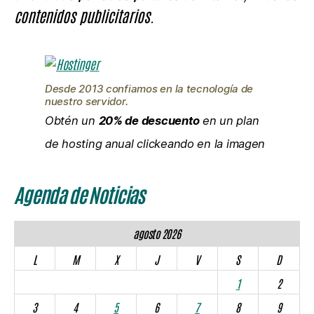
contenidos publicitarios.
Desde 2013 confiamos en la tecnología de
nuestro servidor.
Obtén un
20% de descuento
en un plan
de hosting anual clickeando en la imagen
Agenda de Noticias
agosto 2026
L
M
X
J
V
S
D
1
2
3
4
5
6
7
8
9