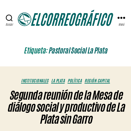
Buscar
Menú
ELCORREOGRÁFICO
Etiqueta:
Pastoral Social La Plata
Categorías
INSTITUCIONALES
LA PLATA
POLÍTICA
REGIÓN CAPITAL
Segunda reunión de la Mesa de
diálogo social y productivo de La
Plata sin Garro