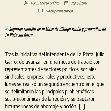
Por
El Correo Gráfico
25/09/2018
Autor
Fecha
de
de
en
No hay comentarios
la
la
Segunda
entrada
entrada
reunión
de
la
Mesa
de
diálogo
Tras la iniciativa del intendente de La Plata, Julio
social
y
Garro, de avanzar en una mesa de trabajo con
productivo
representantes de sectores políticos, sociales,
de
sindicales, empresariales y productivos, este
La
Plata
lunes se realizó un segundo encuentro en el que
sin
se delimitaron las principales problemáticas
Garro
socio-económicas de la región y se pautaron
futuras líneas de abordaje y acción. […]