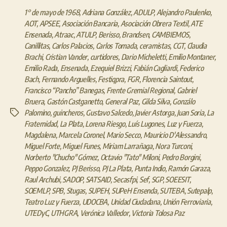
1° de mayo de 1968
,
Adriana González
,
ADULP
,
Alejandro Paulenko
,
AOT
,
APSEE
,
Asociación Bancaria
,
Asociación Obrera Textil
,
ATE
Ensenada
,
Atraac
,
ATULP
,
Berisso
,
Brandsen
,
CAMBIEMOS
,
Canillitas
,
Carlos Palacios
,
Carlos Tomada
,
ceramistas
,
CGT
,
Claudia
Brachi
,
Cristian Vander
,
curtidores
,
Dario Micheletti
,
Emilio Montaner
,
Emilio Rada
,
Ensenada
,
Ezequiel Brizzi
,
Fabián Cagliardi
,
Federico
Bach
,
Fernando Arguelles
,
Festiqpra
,
FGR
,
Florencia Saintout
,
Francisco “Pancho” Banegas
,
Frente Gremial Regional
,
Gabriel
Bruera
,
Gastón Castganetto
,
General Paz
,
Gilda Silva
,
Gonzálo
Palomino
,
guincheros
,
Gustavo Salcedo
,
Javier Astorga
,
Juan Soria
,
La
Etiquetas
Fraternidad
,
La Plata
,
Lorena Riesgo
,
Luís Lugones
,
Luz y Fuerza
,
Magdalena
,
Marcela Coronel
,
Mario Secco
,
Mauricio D'Alessandro
,
Miguel Forte
,
Miguel Funes
,
Miriam Larrañaga
,
Nora Turconi
,
Norberto "Chucho" Gómez
,
Octavio "Tato" Miloni
,
Pedro Borgini
,
Peppo Gonzalez
,
PJ Berisso
,
PJ La Plata
,
Punta Indio
,
Ramón Garaza
,
Raul Archubi
,
SADOP
,
SATSAID
,
Secasfpi
,
Sef
,
SGP
,
SOEESIT
,
SOEMLP
,
SPB
,
Stugas
,
SUPEH
,
SUPeH Ensenda
,
SUTEBA
,
Sutepalp
,
Teatro Luz y Fuerza
,
UDOCBA
,
Unidad Ciudadana
,
Unión Ferroviaria
,
UTEDyC
,
UTHGRA
,
Verónica Valledor
,
Victoria Tolosa Paz