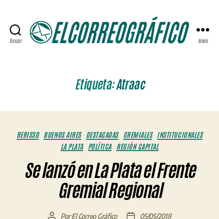
Buscar
Menú
ELCORREOGRÁFICO
Etiqueta:
Atraac
Categorías
BERISSO
BUENOS AIRES
DESTACADAS
GREMIALES
INSTITUCIONALES
LA PLATA
POLÍTICA
REGIÓN CAPITAL
Se lanzó en La Plata el Frente
Gremial Regional
Por
El Correo Gráfico
05/05/2018
Autor
Fecha