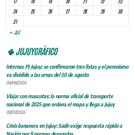
17
18
19
20
21
22
23
24
25
26
27
28
29
30
31
« Jul
🌵 JUJUYGRÁFICO
Internas PJ Jujuy: se confirmaron tres listas y el peronismo
va dividido a las urnas del 30 de agosto
04/08/2026
Viajar con mascotas: la norma oficial de transporte
nacional de 2025 que ordena el mapa y llega a Jujuy
30/07/2026
Crisis bananera en Jujuy: Sadir exige respuesta rápido a
Nación por 8 normas derogadas