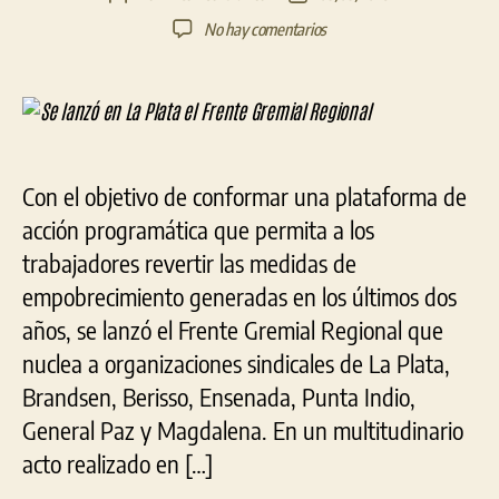
de
de
en
No hay comentarios
la
la
Se
entrada
entrada
lanzó
en
La
Plata
el
Con el objetivo de conformar una plataforma de
Frente
acción programática que permita a los
Gremial
Regional
trabajadores revertir las medidas de
empobrecimiento generadas en los últimos dos
años, se lanzó el Frente Gremial Regional que
nuclea a organizaciones sindicales de La Plata,
Brandsen, Berisso, Ensenada, Punta Indio,
General Paz y Magdalena. En un multitudinario
acto realizado en […]