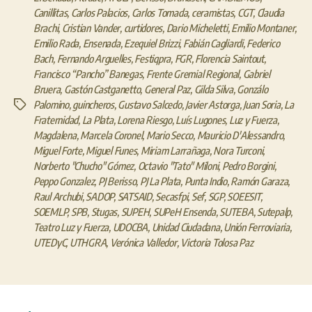
Canillitas
,
Carlos Palacios
,
Carlos Tomada
,
ceramistas
,
CGT
,
Claudia
Brachi
,
Cristian Vander
,
curtidores
,
Dario Micheletti
,
Emilio Montaner
,
Emilio Rada
,
Ensenada
,
Ezequiel Brizzi
,
Fabián Cagliardi
,
Federico
Bach
,
Fernando Arguelles
,
Festiqpra
,
FGR
,
Florencia Saintout
,
Francisco “Pancho” Banegas
,
Frente Gremial Regional
,
Gabriel
Bruera
,
Gastón Castganetto
,
General Paz
,
Gilda Silva
,
Gonzálo
Palomino
,
guincheros
,
Gustavo Salcedo
,
Javier Astorga
,
Juan Soria
,
La
Etiquetas
Fraternidad
,
La Plata
,
Lorena Riesgo
,
Luís Lugones
,
Luz y Fuerza
,
Magdalena
,
Marcela Coronel
,
Mario Secco
,
Mauricio D'Alessandro
,
Miguel Forte
,
Miguel Funes
,
Miriam Larrañaga
,
Nora Turconi
,
Norberto "Chucho" Gómez
,
Octavio "Tato" Miloni
,
Pedro Borgini
,
Peppo Gonzalez
,
PJ Berisso
,
PJ La Plata
,
Punta Indio
,
Ramón Garaza
,
Raul Archubi
,
SADOP
,
SATSAID
,
Secasfpi
,
Sef
,
SGP
,
SOEESIT
,
SOEMLP
,
SPB
,
Stugas
,
SUPEH
,
SUPeH Ensenda
,
SUTEBA
,
Sutepalp
,
Teatro Luz y Fuerza
,
UDOCBA
,
Unidad Ciudadana
,
Unión Ferroviaria
,
UTEDyC
,
UTHGRA
,
Verónica Valledor
,
Victoria Tolosa Paz