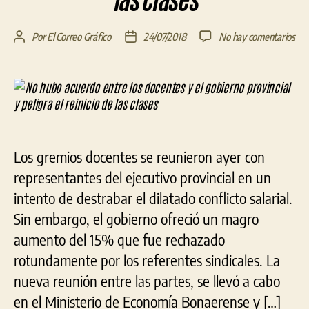
las clases
en
Por
El Correo Gráfico
24/07/2018
No hay comentarios
Autor
Fecha
No
de
de
hub
la
la
acu
entrada
entrada
ent
los
doc
y
Los gremios docentes se reunieron ayer con
el
gob
representantes del ejecutivo provincial en un
prov
intento de destrabar el dilatado conflicto salarial.
y
Sin embargo, el gobierno ofreció un magro
pel
el
aumento del 15% que fue rechazado
rein
rotundamente por los referentes sindicales. La
de
nueva reunión entre las partes, se llevó a cabo
las
cla
en el Ministerio de Economía Bonaerense y […]