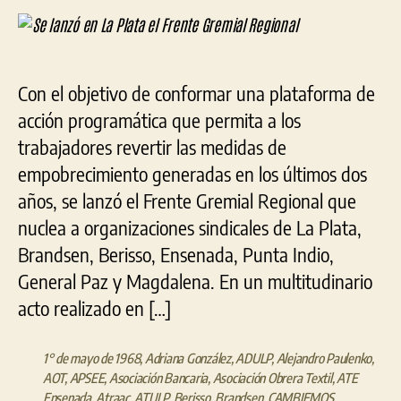
en
La
Plata
el
Con el objetivo de conformar una plataforma de
Frente
acción programática que permita a los
Gremial
Regional
trabajadores revertir las medidas de
empobrecimiento generadas en los últimos dos
años, se lanzó el Frente Gremial Regional que
nuclea a organizaciones sindicales de La Plata,
Brandsen, Berisso, Ensenada, Punta Indio,
General Paz y Magdalena. En un multitudinario
acto realizado en […]
1° de mayo de 1968
,
Adriana González
,
ADULP
,
Alejandro Paulenko
,
AOT
,
APSEE
,
Asociación Bancaria
,
Asociación Obrera Textil
,
ATE
Ensenada
,
Atraac
,
ATULP
,
Berisso
,
Brandsen
,
CAMBIEMOS
,