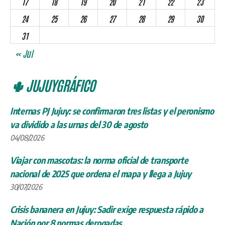
17
18
19
20
21
22
23
24
25
26
27
28
29
30
31
« Jul
🌵 JUJUYGRÁFICO
Internas PJ Jujuy: se confirmaron tres listas y el peronismo
va dividido a las urnas del 30 de agosto
04/08/2026
Viajar con mascotas: la norma oficial de transporte
nacional de 2025 que ordena el mapa y llega a Jujuy
30/07/2026
Crisis bananera en Jujuy: Sadir exige respuesta rápido a
Nación por 8 normas derogadas