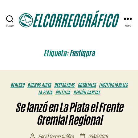
Buscar
Menú
ELCORREOGRÁFICO
Etiqueta:
Festiqpra
Categorías
BERISSO
BUENOS AIRES
DESTACADAS
GREMIALES
INSTITUCIONALES
LA PLATA
POLÍTICA
REGIÓN CAPITAL
Se lanzó en La Plata el Frente
Gremial Regional
Por
El Correo Gráfico
05/05/2018
Autor
Fecha