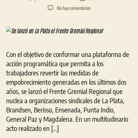
de
de
en
No hay comentarios
la
la
Se
entrada
entrada
lanzó
en
La
Plata
el
Con el objetivo de conformar una plataforma de
Frente
acción programática que permita a los
Gremial
Regional
trabajadores revertir las medidas de
empobrecimiento generadas en los últimos dos
años, se lanzó el Frente Gremial Regional que
nuclea a organizaciones sindicales de La Plata,
Brandsen, Berisso, Ensenada, Punta Indio,
General Paz y Magdalena. En un multitudinario
acto realizado en […]