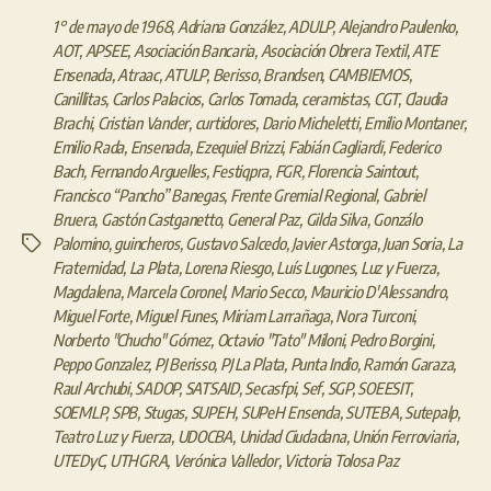
1° de mayo de 1968
,
Adriana González
,
ADULP
,
Alejandro Paulenko
,
AOT
,
APSEE
,
Asociación Bancaria
,
Asociación Obrera Textil
,
ATE
Ensenada
,
Atraac
,
ATULP
,
Berisso
,
Brandsen
,
CAMBIEMOS
,
Canillitas
,
Carlos Palacios
,
Carlos Tomada
,
ceramistas
,
CGT
,
Claudia
Brachi
,
Cristian Vander
,
curtidores
,
Dario Micheletti
,
Emilio Montaner
,
Emilio Rada
,
Ensenada
,
Ezequiel Brizzi
,
Fabián Cagliardi
,
Federico
Bach
,
Fernando Arguelles
,
Festiqpra
,
FGR
,
Florencia Saintout
,
Francisco “Pancho” Banegas
,
Frente Gremial Regional
,
Gabriel
Bruera
,
Gastón Castganetto
,
General Paz
,
Gilda Silva
,
Gonzálo
Palomino
,
guincheros
,
Gustavo Salcedo
,
Javier Astorga
,
Juan Soria
,
La
Etiquetas
Fraternidad
,
La Plata
,
Lorena Riesgo
,
Luís Lugones
,
Luz y Fuerza
,
Magdalena
,
Marcela Coronel
,
Mario Secco
,
Mauricio D'Alessandro
,
Miguel Forte
,
Miguel Funes
,
Miriam Larrañaga
,
Nora Turconi
,
Norberto "Chucho" Gómez
,
Octavio "Tato" Miloni
,
Pedro Borgini
,
Peppo Gonzalez
,
PJ Berisso
,
PJ La Plata
,
Punta Indio
,
Ramón Garaza
,
Raul Archubi
,
SADOP
,
SATSAID
,
Secasfpi
,
Sef
,
SGP
,
SOEESIT
,
SOEMLP
,
SPB
,
Stugas
,
SUPEH
,
SUPeH Ensenda
,
SUTEBA
,
Sutepalp
,
Teatro Luz y Fuerza
,
UDOCBA
,
Unidad Ciudadana
,
Unión Ferroviaria
,
UTEDyC
,
UTHGRA
,
Verónica Valledor
,
Victoria Tolosa Paz