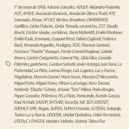
1° de mayo de 1968
,
Adriana González
,
ADULP
,
Alejandro Paulenko
,
AOT
,
APSEE
,
Asociación Bancaria
,
Asociación Obrera Textil
,
ATE
Ensenada
,
Atraac
,
ATULP
,
Berisso
,
Brandsen
,
CAMBIEMOS
,
Canillitas
,
Carlos Palacios
,
Carlos Tomada
,
ceramistas
,
CGT
,
Claudia
Brachi
,
Cristian Vander
,
curtidores
,
Dario Micheletti
,
Emilio Montaner
,
Emilio Rada
,
Ensenada
,
Ezequiel Brizzi
,
Fabián Cagliardi
,
Federico
Bach
,
Fernando Arguelles
,
Festiqpra
,
FGR
,
Florencia Saintout
,
Francisco “Pancho” Banegas
,
Frente Gremial Regional
,
Gabriel
Bruera
,
Gastón Castganetto
,
General Paz
,
Gilda Silva
,
Gonzálo
Palomino
,
guincheros
,
Gustavo Salcedo
,
Javier Astorga
,
Juan Soria
,
La
Etiquetas
Fraternidad
,
La Plata
,
Lorena Riesgo
,
Luís Lugones
,
Luz y Fuerza
,
Magdalena
,
Marcela Coronel
,
Mario Secco
,
Mauricio D'Alessandro
,
Miguel Forte
,
Miguel Funes
,
Miriam Larrañaga
,
Nora Turconi
,
Norberto "Chucho" Gómez
,
Octavio "Tato" Miloni
,
Pedro Borgini
,
Peppo Gonzalez
,
PJ Berisso
,
PJ La Plata
,
Punta Indio
,
Ramón Garaza
,
Raul Archubi
,
SADOP
,
SATSAID
,
Secasfpi
,
Sef
,
SGP
,
SOEESIT
,
SOEMLP
,
SPB
,
Stugas
,
SUPEH
,
SUPeH Ensenda
,
SUTEBA
,
Sutepalp
,
Teatro Luz y Fuerza
,
UDOCBA
,
Unidad Ciudadana
,
Unión Ferroviaria
,
UTEDyC
,
UTHGRA
,
Verónica Valledor
,
Victoria Tolosa Paz