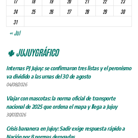
17
18
19
20
21
22
23
24
25
26
27
28
29
30
31
« Jul
🌵 JUJUYGRÁFICO
Internas PJ Jujuy: se confirmaron tres listas y el peronismo
va dividido a las urnas del 30 de agosto
04/08/2026
Viajar con mascotas: la norma oficial de transporte
nacional de 2025 que ordena el mapa y llega a Jujuy
30/07/2026
Crisis bananera en Jujuy: Sadir exige respuesta rápido a
Nación por 8 normas derogadas