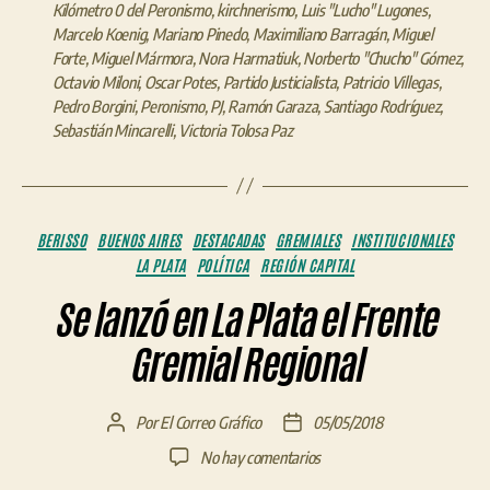
Kilómetro 0 del Peronismo
,
kirchnerismo
,
Luis "Lucho" Lugones
,
Marcelo Koenig
,
Mariano Pinedo
,
Maximiliano Barragán
,
Miguel
Forte
,
Miguel Mármora
,
Nora Harmatiuk
,
Norberto "Chucho" Gómez
,
Octavio Miloni
,
Oscar Potes
,
Partido Justicialista
,
Patricio Villegas
,
Pedro Borgini
,
Peronismo
,
PJ
,
Ramón Garaza
,
Santiago Rodríguez
,
Sebastián Mincarelli
,
Victoria Tolosa Paz
Categorías
BERISSO
BUENOS AIRES
DESTACADAS
GREMIALES
INSTITUCIONALES
LA PLATA
POLÍTICA
REGIÓN CAPITAL
Se lanzó en La Plata el Frente
Gremial Regional
Por
El Correo Gráfico
05/05/2018
Autor
Fecha
de
de
en
No hay comentarios
la
la
Se