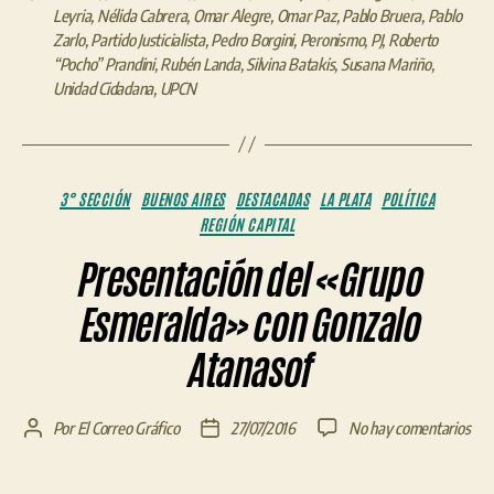
Leyria
,
Nélida Cabrera
,
Omar Alegre
,
Omar Paz
,
Pablo Bruera
,
Pablo
Zarlo
,
Partido Justicialista
,
Pedro Borgini
,
Peronismo
,
PJ
,
Roberto
“Pocho” Prandini
,
Rubén Landa
,
Silvina Batakis
,
Susana Mariño
,
Unidad Cidadana
,
UPCN
Categorías
3° SECCIÓN
BUENOS AIRES
DESTACADAS
LA PLATA
POLÍTICA
REGIÓN CAPITAL
Presentación del «Grupo
Esmeralda» con Gonzalo
Atanasof
en
Por
El Correo Gráfico
27/07/2016
No hay comentarios
Autor
Fecha
Pre
de
de
del
la
la