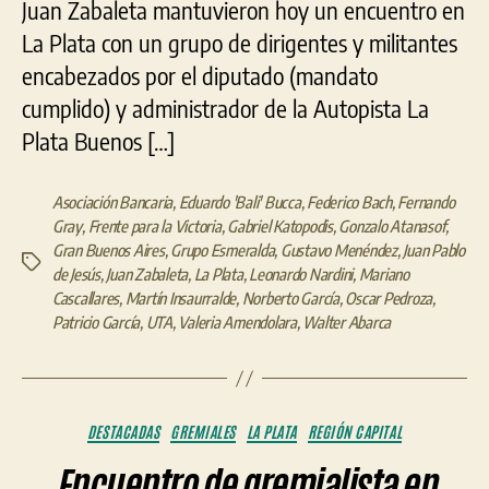
Juan Zabaleta mantuvieron hoy un encuentro en
La Plata con un grupo de dirigentes y militantes
encabezados por el diputado (mandato
cumplido) y administrador de la Autopista La
Plata Buenos […]
Asociación Bancaria
,
Eduardo 'Bali' Bucca
,
Federico Bach
,
Fernando
Gray
,
Frente para la Victoria
,
Gabriel Katopodis
,
Gonzalo Atanasof
,
Gran Buenos Aires
,
Grupo Esmeralda
,
Gustavo Menéndez
,
Juan Pablo
Etiquetas
de Jesús
,
Juan Zabaleta
,
La Plata
,
Leonardo Nardini
,
Mariano
Cascallares
,
Martín Insaurralde
,
Norberto García
,
Oscar Pedroza
,
Patricio García
,
UTA
,
Valeria Amendolara
,
Walter Abarca
Categorías
DESTACADAS
GREMIALES
LA PLATA
REGIÓN CAPITAL
Encuentro de gremialista en