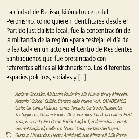
uni
La ciudad de Berisso, kilómetro cero del
Peronismo, como quieren identificarse desde el
Partido Justicialista local, fue la concentración de
la militancia de la región «para festejar el día de
la lealtad» en un acto en el Centro de Residentes
Santiagueños que fue presenciado con
referentes afines al kirchnerismo. Los diferentes
espacios políticos, sociales y […]
Adriana González
,
Alejandro Paulenko
,
alle Nueva York y Marcella
,
Antonio “Chiche” Guillén
,
Berisso
,
calle Nueva York
,
CAMBIEMOS
,
Carlos Gil
,
Carlos Palacios
,
Carlos Tomada
,
Centro de Residentes
Santiagueños
,
Cristian Vander
,
Descamisados
,
Día de la Lealtad
,
Edith
Sosa
,
Ensenada
,
Eva Perón
,
Fabián Cagliardi
,
Federico Bach
,
Frente
Gremial Regional
,
Guillermo “Nano” Cara
,
Gustavo Berlingeri
,
Gustavo Hernández
,
Héctor Amichetti
,
Juan Mincarelli
,
Julio Ponce
,
Etiquetas