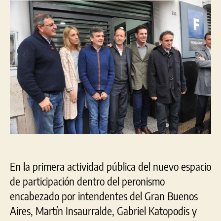
«Gr
entrada
entrada
Esm
con
Gon
Ata
En la primera actividad pública del nuevo espacio
de participación dentro del peronismo
encabezado por intendentes del Gran Buenos
Aires, Martín Insaurralde, Gabriel Katopodis y