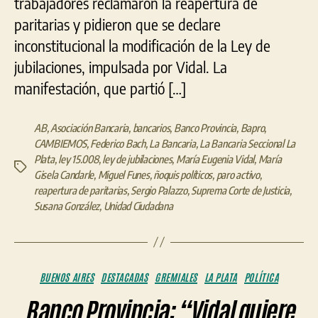
trabajadores reclamaron la reapertura de
paritarias y pidieron que se declare
inconstitucional la modificación de la Ley de
jubilaciones, impulsada por Vidal. La
manifestación, que partió […]
AB
,
Asociación Bancaria
,
bancarios
,
Banco Provincia
,
Bapro
,
CAMBIEMOS
,
Federico Bach
,
La Bancaria
,
La Bancaria Seccional La
Plata
,
ley 15.008
,
ley de jubilaciones
,
María Eugenia Vidal
,
María
Etiquetas
Gisela Candarle
,
Miguel Funes
,
ñoquis políticos
,
paro activo
,
reapertura de paritarias
,
Sergio Palazzo
,
Suprema Corte de Justicia
,
Susana González
,
Unidad Ciudadana
Categorías
BUENOS AIRES
DESTACADAS
GREMIALES
LA PLATA
POLÍTICA
Banco Provincia: “Vidal quiere