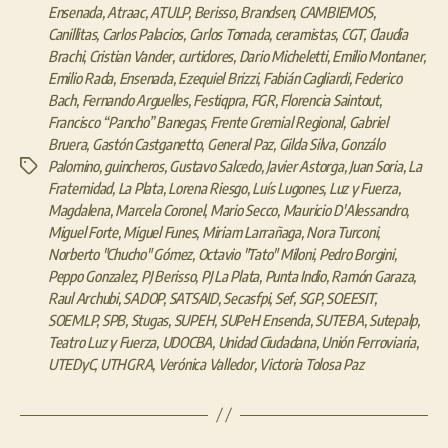
Ensenada
,
Atraac
,
ATULP
,
Berisso
,
Brandsen
,
CAMBIEMOS
,
Canillitas
,
Carlos Palacios
,
Carlos Tomada
,
ceramistas
,
CGT
,
Claudia
Brachi
,
Cristian Vander
,
curtidores
,
Dario Micheletti
,
Emilio Montaner
,
Emilio Rada
,
Ensenada
,
Ezequiel Brizzi
,
Fabián Cagliardi
,
Federico
Bach
,
Fernando Arguelles
,
Festiqpra
,
FGR
,
Florencia Saintout
,
Francisco “Pancho” Banegas
,
Frente Gremial Regional
,
Gabriel
Bruera
,
Gastón Castganetto
,
General Paz
,
Gilda Silva
,
Gonzálo
Palomino
,
guincheros
,
Gustavo Salcedo
,
Javier Astorga
,
Juan Soria
,
La
Etiquetas
Fraternidad
,
La Plata
,
Lorena Riesgo
,
Luís Lugones
,
Luz y Fuerza
,
Magdalena
,
Marcela Coronel
,
Mario Secco
,
Mauricio D'Alessandro
,
Miguel Forte
,
Miguel Funes
,
Miriam Larrañaga
,
Nora Turconi
,
Norberto "Chucho" Gómez
,
Octavio "Tato" Miloni
,
Pedro Borgini
,
Peppo Gonzalez
,
PJ Berisso
,
PJ La Plata
,
Punta Indio
,
Ramón Garaza
,
Raul Archubi
,
SADOP
,
SATSAID
,
Secasfpi
,
Sef
,
SGP
,
SOEESIT
,
SOEMLP
,
SPB
,
Stugas
,
SUPEH
,
SUPeH Ensenda
,
SUTEBA
,
Sutepalp
,
Teatro Luz y Fuerza
,
UDOCBA
,
Unidad Ciudadana
,
Unión Ferroviaria
,
UTEDyC
,
UTHGRA
,
Verónica Valledor
,
Victoria Tolosa Paz