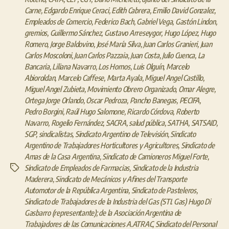
Carne
,
Edgardo Enrique Ceraci
,
Edith Cabrera
,
Emilio David Gonzalez
,
Empleados de Comercio
,
Federico Bach
,
Gabriel Vega
,
Gastón Lindon
,
gremios
,
Guillermo Sánchez
,
Gustavo Arreseygor
,
Hugo López
,
Hugo
Romero
,
Jorge Baldovino
,
José María Silva
,
Juan Carlos Granieri
,
Juan
Carlos Moscoloni
,
Juan Carlos Pazzaia
,
Juan Costa
,
Julio Cuenca
,
La
Bancaria
,
Liliana Navarro
,
Los Hornos
,
Luis Olguín
,
Marcelo
Abioroldan
,
Marcelo Caffese
,
Marta Ayala
,
Miguel Angel Castillo
,
Miguel Angel Zubieta
,
Movimiento Obrero Organizado
,
Omar Alegre
,
Ortega Jorge Orlando
,
Oscar Pedroza
,
Pancho Banegas
,
PECIFA
,
Pedro Borgini
,
Raúl Hugo Salomone
,
Ricardo Córdova
,
Roberto
Navarro
,
Rogelio Fernández
,
SACRA
,
salud pública
,
SATHA
,
SATSAID
,
SGP
,
sindicalistas
,
Sindicato Argentino de Televisión
,
Sindicato
Argentino de Trabajadores Horticultores y Agricultores
,
Sindicato de
Amas de la Casa Argentina
,
Sindicato de Camioneros Miguel Forte
,
Sindicato de Empleados de Farmacias
,
Sindicato de la Industria
Etiquetas
Maderera
,
Sindicato de Mecánicos y Afines del Transporte
Automotor de la República Argentina
,
Sindicato de Pasteleros
,
Sindicato de Trabajadores de la Industria del Gas (STI. Gas) Hugo Di
Gasbarro (representante); de la Asociación Argentina de
Trabajadores de las Comunicaciones A.ATRAC
,
Sindicato del Personal