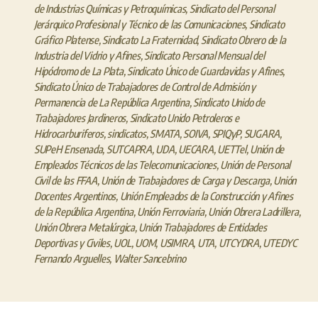
de Industrias Químicas y Petroquímicas
,
Sindicato del Personal
Jerárquico Profesional y Técnico de las Comunicaciones
,
Sindicato
Gráfico Platense
,
Sindicato La Fraternidad
,
Sindicato Obrero de la
Industria del Vidrio y Afines
,
Sindicato Personal Mensual del
Hipódromo de La Plata
,
Sindicato Único de Guardavidas y Afines
,
Sindicato Único de Trabajadores de Control de Admisión y
Permanencia de La República Argentina
,
Sindicato Unido de
Trabajadores Jardineros
,
Sindicato Unido Petroleros e
Hidrocarburiferos
,
sindicatos
,
SMATA
,
SOIVA
,
SPIQyP
,
SUGARA
,
SUPeH Ensenada
,
SUTCAPRA
,
UDA
,
UECARA
,
UETTel
,
Unión de
Empleados Técnicos de las Telecomunicaciones
,
Unión de Personal
Civil de las FFAA
,
Unión de Trabajadores de Carga y Descarga
,
Unión
Docentes Argentinos
,
Unión Empleados de la Construcción y Afines
de la República Argentina
,
Unión Ferroviaria
,
Unión Obrera Ladrillera
,
Unión Obrera Metalúrgica
,
Unión Trabajadores de Entidades
Deportivas y Civiles
,
UOL
,
UOM
,
USIMRA
,
UTA
,
UTCYDRA
,
UTEDYC
Fernando Arguelles
,
Walter Sancebrino