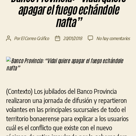
apagar el fuego echándole
nafta”
en
Por
El Correo Gráfico
20/01/2018
No hay comentarios
Autor
Fecha
Ban
de
de
Pro
la
la
“Vi
entrada
entrada
qui
apa
el
fue
(Contexto) Los jubilados del Banco Provincia
ech
naf
realizaron una jornada de difusión y repartieron
volantes en las principales sucursales de todo el
territorio bonaerense para explicar a los usuarios
cuál es el conflicto que existe con el nuevo