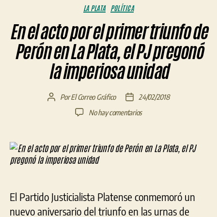
Categorías
LA PLATA
POLÍTICA
En el acto por el primer triunfo de
Perón en La Plata, el PJ pregonó
la imperiosa unidad
Por
El Correo Gráfico
24/02/2018
Autor
Fecha
de
de
en
No hay comentarios
la
la
En
entrada
entrada
el
acto
por
el
primer
triunfo
El Partido Justicialista Platense conmemoró un
de
Perón
nuevo aniversario del triunfo en las urnas de