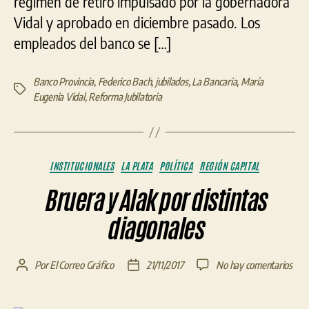
régimen de retiro impulsado por la gobernadora
Vidal y aprobado en diciembre pasado. Los
empleados del banco se […]
Banco Provincia
,
Federico Bach
,
jubilados
,
La Bancaria
,
María
Etiquetas
Eugenia Vidal
,
Reforma Jubilatoria
Categorías
INSTITUCIONALES
LA PLATA
POLÍTICA
REGIÓN CAPITAL
Bruera y Alak por distintas
diagonales
en
Por
El Correo Gráfico
21/11/2017
No hay comentarios
Autor
Fecha
Bru
de
de
y
la
la