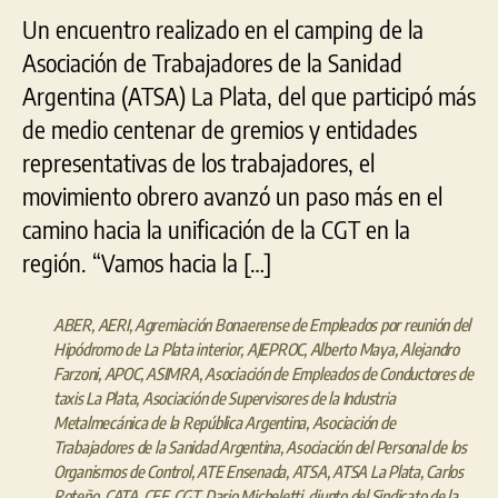
Un encuentro realizado en el camping de la
Asociación de Trabajadores de la Sanidad
Argentina (ATSA) La Plata, del que participó más
de medio centenar de gremios y entidades
representativas de los trabajadores, el
movimiento obrero avanzó un paso más en el
camino hacia la unificación de la CGT en la
región. “Vamos hacia la […]
ABER
,
AERI
,
Agremiación Bonaerense de Empleados por reunión del
Hipódromo de La Plata interior
,
AJEPROC
,
Alberto Maya
,
Alejandro
Farzoni
,
APOC
,
ASIMRA
,
Asociación de Empleados de Conductores de
taxis La Plata
,
Asociación de Supervisores de la Industria
Metalmecánica de la República Argentina
,
Asociación de
Trabajadores de la Sanidad Argentina
,
Asociación del Personal de los
Organismos de Control
,
ATE Ensenada
,
ATSA
,
ATSA La Plata
,
Carlos
Roteño
,
CATA
,
CEF
,
CGT
,
Dario Micheletti
,
djunto del Sindicato de la