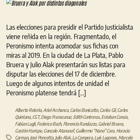
Alak
entrada
entrada
por
dist
diag
Las elecciones para presidir el Partido Justicialista
viene reñida en la región. Fragmentado, el
Peronismo intenta acomodar sus fichas con
miras al 2019. En la ciudad de La Plata, Pablo
Bruera y Julio Alak presentarán sus listas para
disputar las elecciones del 17 de diciembre.
Luego de algunos intentos de unidad el
Peronismo platense tendrá […]
Alberto Roteño
,
Ariel Archanco
,
Carlos Bonicatto
,
Carlos Gil
,
Carlos
Quintana
,
CGT
,
Diego Franscunaz
,
Edith Contreras
,
Esteban Concia
,
Fabian Lugli
,
Federico Bach
,
Florencio Randazzo
,
Gabriel Bruera
,
Gastón Harispe
,
Gonzalo Atanasof
,
Guillermo “Nano” Cara
,
Horacio
Carman
,
José Poncetta
,
Julio Alak
,
La Campora
,
Luís Lugones
,
Marcelo
Etiquetas