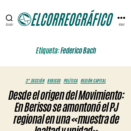
Buscar
Menú
ELCORREOGRÁFICO
Etiqueta:
Federico Bach
Categorías
3° SECCIÓN
BERISSO
POLÍTICA
REGIÓN CAPITAL
Desde el origen del Movimiento:
En Berisso se amontonó el PJ
regional en una «muestra de