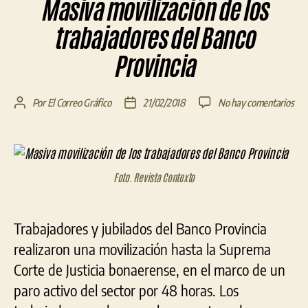
Masiva movilización de los
trabajadores del Banco
Provincia
en
Por
El Correo Gráfico
21/02/2018
No hay comentarios
Autor
Fecha
Mas
de
de
mov
la
la
de
entrada
entrada
los
Foto. Revista Contexto
tra
del
Ban
Pro
Trabajadores y jubilados del Banco Provincia
realizaron una movilización hasta la Suprema
Corte de Justicia bonaerense, en el marco de un
paro activo del sector por 48 horas. Los