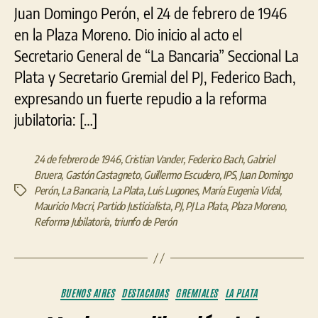
en
Juan Domingo Perón, el 24 de febrero de 1946
La
en la Plaza Moreno. Dio inicio al acto el
Plata,
el
Secretario General de “La Bancaria” Seccional La
PJ
Plata y Secretario Gremial del PJ, Federico Bach,
pregonó
expresando un fuerte repudio a la reforma
la
imperiosa
jubilatoria: […]
unidad
24 de febrero de 1946
,
Cristian Vander
,
Federico Bach
,
Gabriel
Bruera
,
Gastón Castagneto
,
Guillermo Escudero
,
IPS
,
Juan Domingo
Perón
,
La Bancaria
,
La Plata
,
Luís Lugones
,
María Eugenia Vidal
,
Etiquetas
Mauricio Macri
,
Partido Justicialista
,
PJ
,
PJ La Plata
,
Plaza Moreno
,
Reforma Jubilatoria
,
triunfo de Perón
Categorías
BUENOS AIRES
DESTACADAS
GREMIALES
LA PLATA