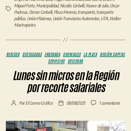
Miguel Forte
,
Municipalidad
,
Nicolás Corbelli
,
Nueve de Julio
,
Oscar
Etiquetas
Pedrosa
,
Osmar Corbelli
,
Plaza Moreno
,
transporte
,
transporte
público
,
Unión Platense
,
Unión Tranviarios Automotor
,
UTA
,
Walter
Mastropietro
Categorías
BERISSO
DESTACADAS
ENSENADA
GREMIALES
LA PLATA
REGIÓN CAPITAL
SERVICIOS
SOCIEDAD
Lunes sin micros en la Región
por recorte salariales
en
Por
El Correo Gráfico
08/08/2021
1 comentario
Autor
Fecha
Lunes
de
de
sin
la
la
micros
entrada
entrada
en