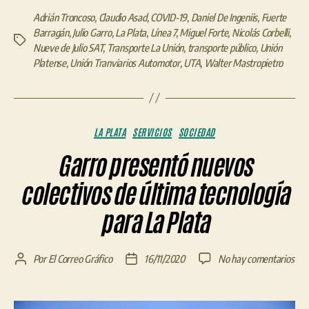
Adrián Troncoso
,
Claudio Asad
,
COVID-19
,
Daniel De Ingeniis
,
Fuerte
Barragán
,
Julio Garro
,
La Plata
,
Línea 7
,
Miguel Forte
,
Nicolás Corbelli
,
Etiquetas
Nueve de Julio SAT
,
Transporte La Unión
,
transporte público
,
Unión
Platense
,
Unión Tranviarios Automotor
,
UTA
,
Walter Mastropietro
Categorías
LA PLATA
SERVICIOS
SOCIEDAD
Garro presentó nuevos
colectivos de última tecnología
para La Plata
en
Por
El Correo Gráfico
16/11/2020
No hay comentarios
Autor
Fecha
Gar
de
de
pre
la
la
nue
entrada
entrada