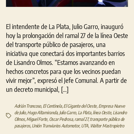
El intendente de La Plata, Julio Garro, inauguró
hoy la prolongación del ramal 27 de la línea Oeste
del transporte público de pasajeros, una
iniciativa que conectará dos importantes barrios
de Lisandro Olmos. “Estamos avanzando en
hechos concretos para que los vecinos puedan
vivir mejor”, expresó el Jefe Comunal. A partir de
un decreto municipal, […]
Adrián Troncoso
,
El Centinela
,
El Gigante del Oeste
,
Empresa Nueve
de Julio
,
Hugo Altamiranda
,
Julio Garro
,
La Plata
,
línea Oeste
,
Lisandro
Etiquetas
Olmos
,
Miguel Forte
,
Oscar Pedrosa
,
ramal 27
,
transporte público de
pasajeros
,
Unión Tranviarios Automotor
,
UTA
,
Walter Mastropietro