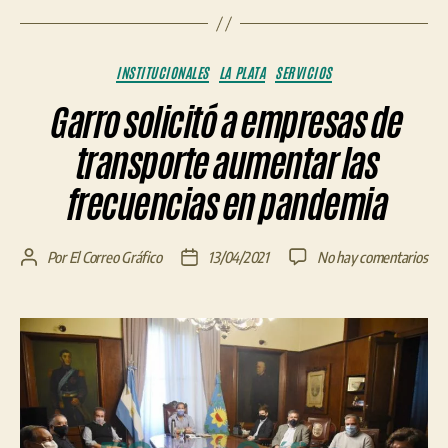
Categorías
INSTITUCIONALES
LA PLATA
SERVICIOS
Garro solicitó a empresas de
transporte aumentar las
frecuencias en pandemia
en
Por
El Correo Gráfico
13/04/2021
No hay comentarios
Autor
Fecha
Gar
de
de
soli
la
la
a
entrada
entrada
emp
de
tra
aum
las