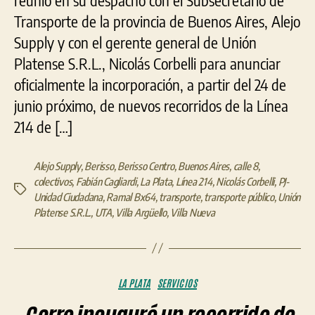
Transporte de la provincia de Buenos Aires, Alejo
Supply y con el gerente general de Unión
Platense S.R.L., Nicolás Corbelli para anunciar
oficialmente la incorporación, a partir del 24 de
junio próximo, de nuevos recorridos de la Línea
214 de […]
Alejo Supply
,
Berisso
,
Berisso Centro
,
Buenos Aires
,
calle 8
,
colectivos
,
Fabián Cagliardi
,
La Plata
,
Línea 214
,
Nicolás Corbelli
,
PJ-
Etiquetas
Unidad Ciudadana
,
Ramal Bx64
,
transporte
,
transporte público
,
Unión
Platense S.R.L.
,
UTA
,
Villa Argüello
,
Villa Nueva
Categorías
LA PLATA
SERVICIOS