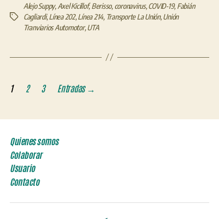
Alejo Suppy
,
Axel Kicillof
,
Berisso
,
coronavirus
,
COVID-19
,
Fabián
Cagliardi
,
Línea 202
,
Línea 214
,
Transporte La Unión
,
Unión
Etiquetas
Tranviarios Automotor
,
UTA
Paginación
1
2
3
Entradas
→
de
entradas
Quienes somos
Colaborar
Usuario
Contacto