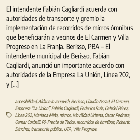
El intendente Fabián Cagliardi acuerda con
autoridades de transporte y gremio la
implementación de recorridos de micros ómnibus
que beneficiarán a vecinos de El Carmen y Villa
Progreso en La Franja. Berisso, PBA – El
intendente municipal de Berisso, Fabián
Cagliardi, anunció un importante acuerdo con
autoridades de la Empresa La Unión, Línea 202,
y […]
accesibilidad
,
Aldana Iovanovich
,
Berisso
,
Claudio Assad
,
El Carmen
,
Empresa “La Union”
,
Fabián Cagliardi
,
Federico Ruiz
,
Gabriel Pérez
,
Línea 202
,
Mariana Miño
,
micros
,
Movilidad Urbana
,
Oscar Pedrosa
,
Etiquetas
Osmar Corbelli
,
PJ- Frente de Todos
,
recorridos de ómnibus
,
Roberto
Sánchez
,
transporte público
,
UTA
,
Villa Progreso