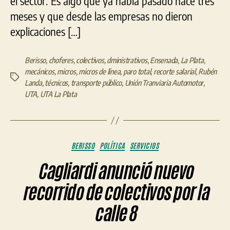
el sector. Es algo que ya había pasado hace tres
meses y que desde las empresas no dieron
explicaciones […]
Berisso
,
choferes
,
colectivos
,
dministrativos
,
Ensenada
,
La Plata
,
mecánicos
,
micros
,
micros de línea
,
paro total
,
recorte salarial
,
Rubén
Etiquetas
Landa
,
técnicos
,
transporte público
,
Unión Tranviaria Automotor
,
UTA
,
UTA La Plata
Categorías
BERISSO
POLÍTICA
SERVICIOS
Cagliardi anunció nuevo
recorrido de colectivos por la
calle 8