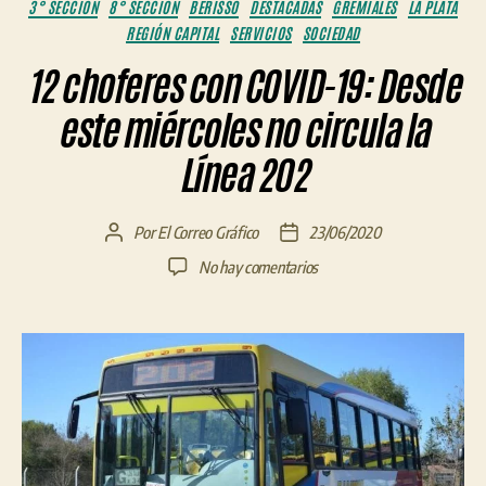
Categorías
3° SECCIÓN
8° SECCIÓN
BERISSO
DESTACADAS
GREMIALES
LA PLATA
REGIÓN CAPITAL
SERVICIOS
SOCIEDAD
12 choferes con COVID-19: Desde
este miércoles no circula la
Línea 202
Por
El Correo Gráfico
23/06/2020
Autor
Fecha
de
de
en
No hay comentarios
la
la
12
entrada
entrada
choferes
con
COVID-
19:
Desde
este
miércoles
no