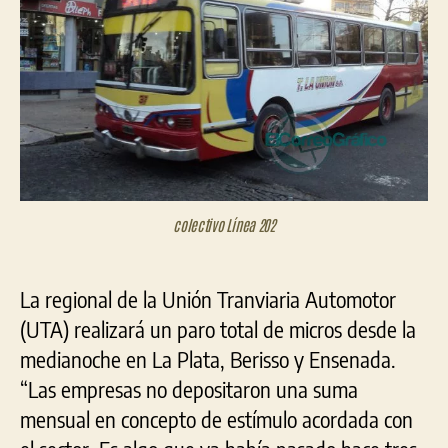
la
Región
por
recort
salaria
colectivo Línea 202
La regional de la Unión Tranviaria Automotor
(UTA) realizará un paro total de micros desde la
medianoche en La Plata, Berisso y Ensenada.
“Las empresas no depositaron una suma
mensual en concepto de estímulo acordada con