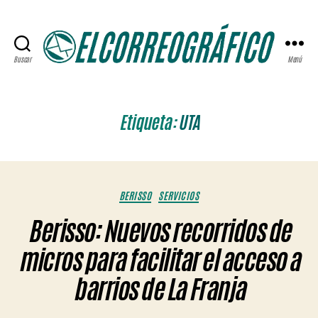
Buscar
Menú
ELCORREOGRÁFICO
Etiqueta:
UTA
Categorías
BERISSO
SERVICIOS
Berisso: Nuevos recorridos de
micros para facilitar el acceso a
barrios de La Franja