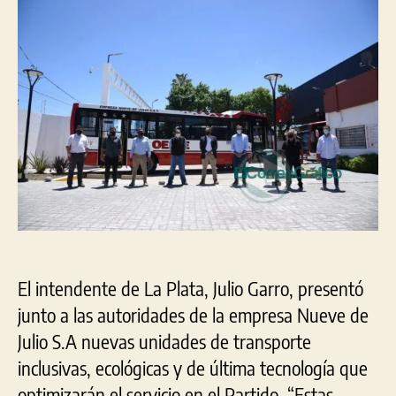
cole
de
últ
tecn
par
La
Pla
El intendente de La Plata, Julio Garro, presentó
junto a las autoridades de la empresa Nueve de
Julio S.A nuevas unidades de transporte
inclusivas, ecológicas y de última tecnología que
optimizarán el servicio en el Partido. “Estas