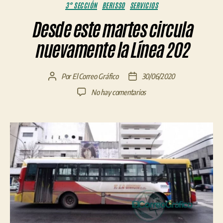
Categorías
3° SECCIÓN
BERISSO
SERVICIOS
Desde este martes circula
nuevamente la Línea 202
Por
El Correo Gráfico
30/06/2020
Autor
Fecha
de
de
en
No hay comentarios
la
la
Desde
entrada
entrada
este
martes
circula
nuevamente
la
Línea
202