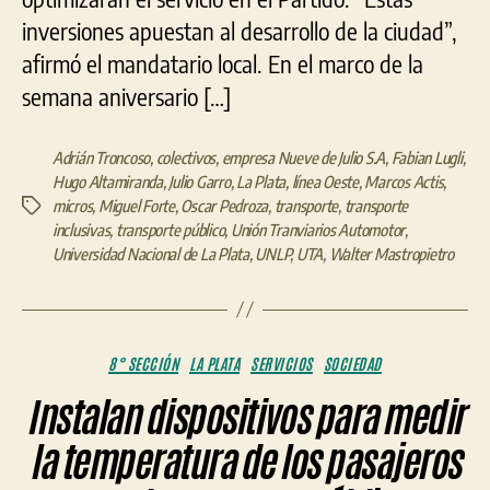
inversiones apuestan al desarrollo de la ciudad”,
afirmó el mandatario local. En el marco de la
semana aniversario […]
Adrián Troncoso
,
colectivos
,
empresa Nueve de Julio S.A
,
Fabian Lugli
,
Hugo Altamiranda
,
Julio Garro
,
La Plata
,
línea Oeste
,
Marcos Actis
,
micros
,
Miguel Forte
,
Oscar Pedroza
,
transporte
,
transporte
Etiquetas
inclusivas
,
transporte público
,
Unión Tranviarios Automotor
,
Universidad Nacional de La Plata
,
UNLP
,
UTA
,
Walter Mastropietro
Categorías
8° SECCIÓN
LA PLATA
SERVICIOS
SOCIEDAD
Instalan dispositivos para medir
la temperatura de los pasajeros