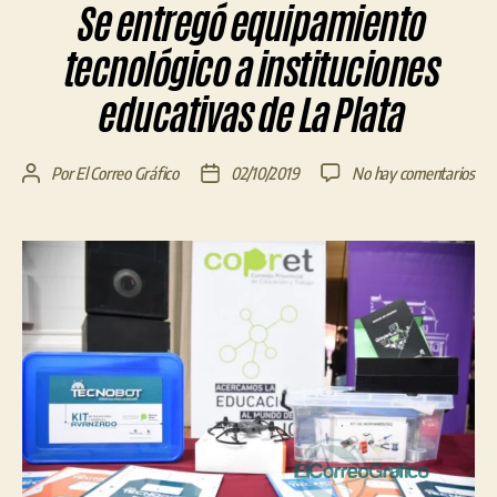
Se entregó equipamiento
tecnológico a instituciones
educativas de La Plata
en
Por
El Correo Gráfico
02/10/2019
No hay comentarios
Autor
Fecha
Se
de
de
ent
la
la
equ
entrada
entrada
tec
a
inst
edu
de
La
Pla