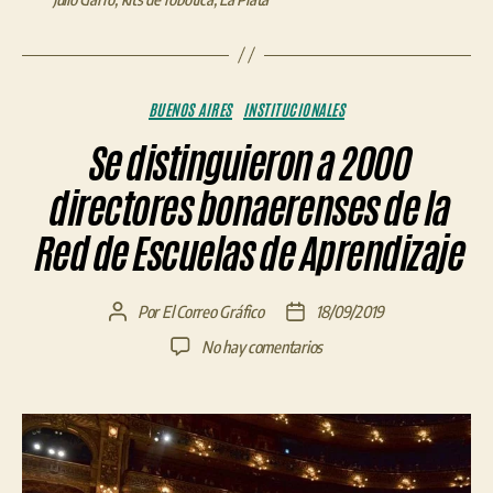
Categorías
BUENOS AIRES
INSTITUCIONALES
Se distinguieron a 2000
directores bonaerenses de la
Red de Escuelas de Aprendizaje
Por
El Correo Gráfico
18/09/2019
Autor
Fecha
de
de
en
No hay comentarios
la
la
Se
entrada
entrada
distinguieron
a
2000
directores
bonaerenses