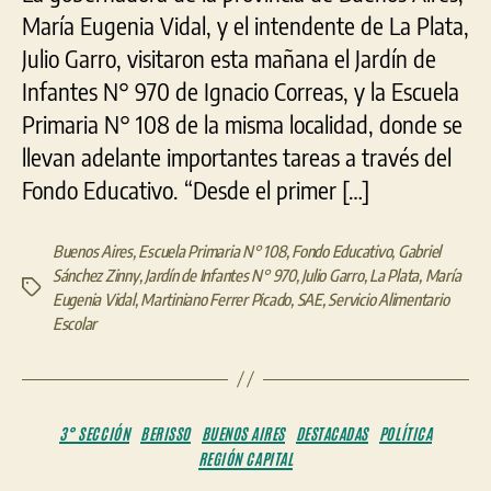
María Eugenia Vidal, y el intendente de La Plata,
Julio Garro, visitaron esta mañana el Jardín de
Infantes N° 970 de Ignacio Correas, y la Escuela
Primaria N° 108 de la misma localidad, donde se
llevan adelante importantes tareas a través del
Fondo Educativo. “Desde el primer […]
Buenos Aires
,
Escuela Primaria N° 108
,
Fondo Educativo
,
Gabriel
Sánchez Zinny
,
Jardín de Infantes N° 970
,
Julio Garro
,
La Plata
,
María
Etiquetas
Eugenia Vidal
,
Martiniano Ferrer Picado
,
SAE
,
Servicio Alimentario
Escolar
Categorías
3° SECCIÓN
BERISSO
BUENOS AIRES
DESTACADAS
POLÍTICA
REGIÓN CAPITAL