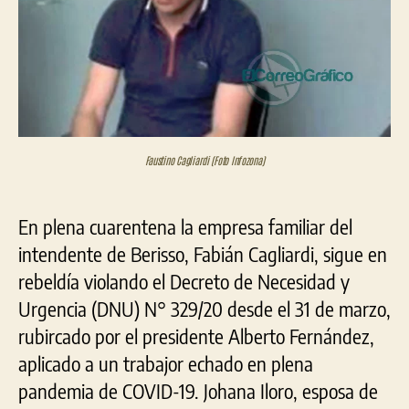
hasta
el
DNU
de
Albert
Fernán
que
viola
Faustino Cagliardi (Foto Infozona)
su
padre
En plena cuarentena la empresa familiar del
intendente de Berisso, Fabián Cagliardi, sigue en
rebeldía violando el Decreto de Necesidad y
Urgencia (DNU) N° 329/20 desde el 31 de marzo,
rubircado por el presidente Alberto Fernández,
aplicado a un trabajor echado en plena
pandemia de COVID-19. Johana Iloro, esposa de