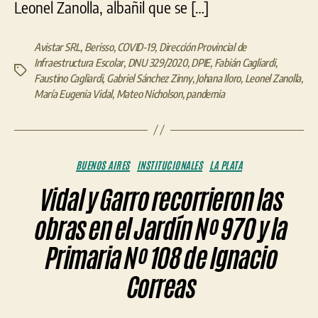
Leonel Zanolla, albañil que se […]
Avistar SRL
,
Berisso
,
COVID-19
,
Dirección Provincial de
Infraestructura Escolar
,
DNU 329/2020
,
DPIE
,
Fabián Cagliardi
,
Etiquetas
Faustino Cagliardi
,
Gabriel Sánchez Zinny
,
Johana Iloro
,
Leonel Zanolla
,
María Eugenia Vidal
,
Mateo Nicholson
,
pandemia
Categorías
BUENOS AIRES
INSTITUCIONALES
LA PLATA
Vidal y Garro recorrieron las
obras en el Jardín Nº 970 y la
Primaria Nº 108 de Ignacio
Correas