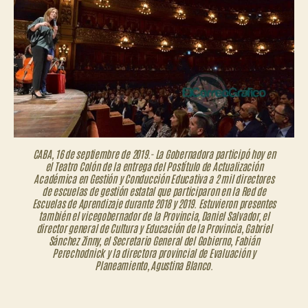
de
la
Red
de
Escuelas
de
Aprendizaje
CABA, 16 de septiembre de 2019.- La Gobernadora participó hoy en
el Teatro Colón de la entrega del Postítulo de Actualización
Académica en Gestión y Conducción Educativa a 2 mil directores
de escuelas de gestión estatal que participaron en la Red de
Escuelas de Aprendizaje durante 2018 y 2019. Estuvieron presentes
también el vicegobernador de la Provincia, Daniel Salvador, el
director general de Cultura y Educación de la Provincia, Gabriel
Sánchez Zinny, el Secretario General del Gobierno, Fabián
Perechodnick y la directora provincial de Evaluación y
Planeamiento, Agustina Blanco.