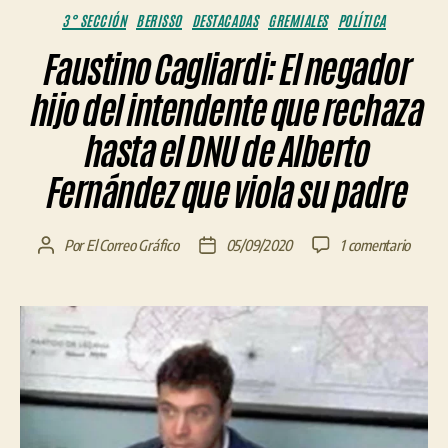
Categorías
3° SECCIÓN
BERISSO
DESTACADAS
GREMIALES
POLÍTICA
Faustino Cagliardi: El negador
hijo del intendente que rechaza
hasta el DNU de Alberto
Fernández que viola su padre
en
Por
El Correo Gráfico
05/09/2020
1 comentario
Autor
Fecha
Fausti
de
de
Cagliar
la
la
El
entrada
entrada
negado
hijo
del
intend
que
rechaz