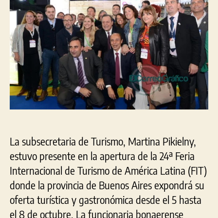
70
mun
pre
en
la
Feri
Inte
de
Tur
201
La subsecretaria de Turismo, Martina Pikielny,
estuvo presente en la apertura de la 24ª Feria
Internacional de Turismo de América Latina (FIT)
donde la provincia de Buenos Aires expondrá su
oferta turística y gastronómica desde el 5 hasta
el 8 de octubre. La funcionaria bonaerense