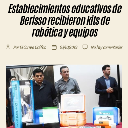
Establecimientos educativos de
Berisso recibieron kits de
robótica y equipos
en
Por
El Correo Gráfico
03/10/2019
No hay comentarios
Autor
Fecha
Est
de
de
edu
la
la
de
entrada
entrada
Ber
rec
kits
de
rob
y
equ