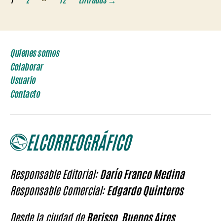
de
entradas
Quienes somos
Colaborar
Usuario
Contacto
Responsable Editorial:
Darío Franco Medina
Responsable Comercial:
Edgardo Quinteros
Desde la ciudad de
Berisso, Buenos Aires,