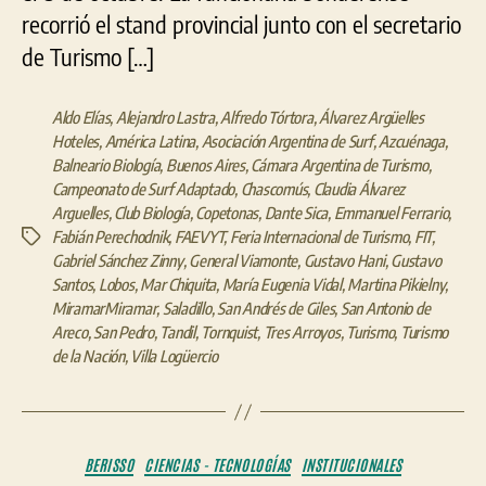
recorrió el stand provincial junto con el secretario
de Turismo […]
Aldo Elías
,
Alejandro Lastra
,
Alfredo Tórtora
,
Álvarez Argüelles
Hoteles
,
América Latina
,
Asociación Argentina de Surf
,
Azcuénaga
,
Balneario Biología
,
Buenos Aires
,
Cámara Argentina de Turismo
,
Campeonato de Surf Adaptado
,
Chascomús
,
Claudia Álvarez
Arguelles
,
Club Biología
,
Copetonas
,
Dante Sica
,
Emmanuel Ferrario
,
Fabián Perechodnik
,
FAEVYT
,
Feria Internacional de Turismo
,
FIT
,
Etiquetas
Gabriel Sánchez Zinny
,
General Viamonte
,
Gustavo Hani
,
Gustavo
Santos
,
Lobos
,
Mar Chiquita
,
María Eugenia Vidal
,
Martina Pikielny
,
MiramarMiramar
,
Saladillo
,
San Andrés de Giles
,
San Antonio de
Areco
,
San Pedro
,
Tandil
,
Tornquist
,
Tres Arroyos
,
Turismo
,
Turismo
de la Nación
,
Villa Logüercio
Categorías
BERISSO
CIENCIAS - TECNOLOGÍAS
INSTITUCIONALES