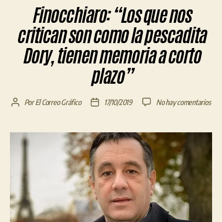
Finocchiaro: “Los que nos
critican son como la pescadita
Dory, tienen memoria a corto
plazo”
en
Por
El Correo Gráfico
17/10/2019
No hay comentarios
Autor
Fecha
Fino
de
de
“Lo
la
la
que
entrada
entrada
nos
crit
son
com
la
pesc
Dor
tien