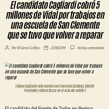
El candidato Cagliardi cobró 5
millones de Vidal por trabajos en
una escuela de San Clemente
que se tuvo que volver a reparar
en
Por
El Correo Gráfico
23/10/2019
No hay comentarios
Autor
Fecha
El
de
de
can
la
la
Cagl
entrada
entrada
cob
5
mil
de
Fabian Cagliardi este martes con Florencia Saintout, Alberto
Fernández y Mario Secco en el acto del exBIM 3
Vid
por
tra
en
El candidato del Frente de Todos en Berisso,