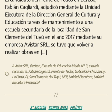
una
Fabián Cagliardi, adjudicó mediante la Unidad
esc
Ejecutora de la Dirección General de Cultura y
de
San
Educación tareas de mantenimiento a una
Cle
escuela secundaria de la localidad de San
que
Clemente del Tuyú en el año 2017 mediante su
se
tuv
empresa Avistar SRL, se tuvo que volver a
que
realizar obras en […]
vol
a
rep
Avistar SRL
,
Berisso
,
Escuela de Educación Media N° 3
,
escuela
secundaria
,
Fabián Cagliardi
,
Frente de Todos
,
Gabriel Sánchez Zinny
,
Etiquetas
La Costa
,
PJ
,
San Clemente del Tuyú
,
UEP
,
Unidad Ejecutora
,
Unidad
Ejecutora Provincial
Categorías
3° SECCIÓN
BUENOS AIRES
POLÍTICA