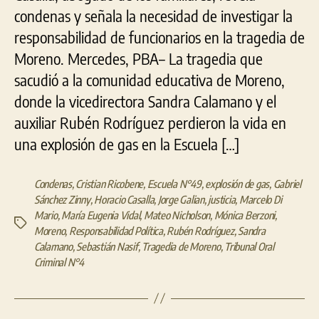
condenas y señala la necesidad de investigar la
responsabilidad de funcionarios en la tragedia de
Moreno. Mercedes, PBA– La tragedia que
sacudió a la comunidad educativa de Moreno,
donde la vicedirectora Sandra Calamano y el
auxiliar Rubén Rodríguez perdieron la vida en
una explosión de gas en la Escuela […]
Condenas
,
Cristian Ricobene
,
Escuela N°49
,
explosión de gas
,
Gabriel
Sánchez Zinny
,
Horacio Casalla
,
Jorge Galian
,
justicia
,
Marcelo Di
Mario
,
María Eugenia Vidal
,
Mateo Nicholson
,
Mónica Berzoni
,
Etiquetas
Moreno
,
Responsabilidad Política
,
Rubén Rodríguez
,
Sandra
Calamano
,
Sebastián Nasif
,
Tragedia de Moreno
,
Tribunal Oral
Criminal N°4