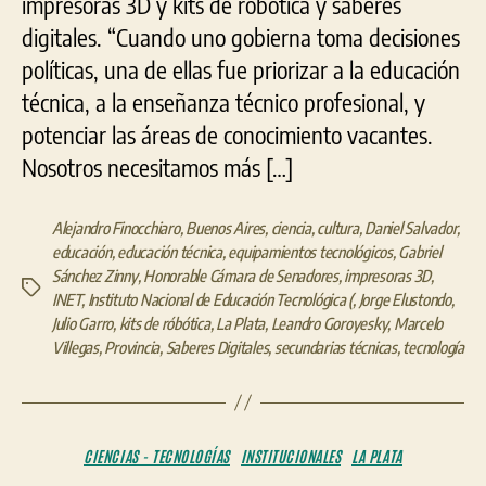
impresoras 3D y kits de robótica y saberes
digitales. “Cuando uno gobierna toma decisiones
políticas, una de ellas fue priorizar a la educación
técnica, a la enseñanza técnico profesional, y
potenciar las áreas de conocimiento vacantes.
Nosotros necesitamos más […]
Alejandro Finocchiaro
,
Buenos Aires
,
ciencia
,
cultura
,
Daniel Salvador
,
educación
,
educación técnica
,
equipamientos tecnológicos
,
Gabriel
Sánchez Zinny
,
Honorable Cámara de Senadores
,
impresoras 3D
,
Etiquetas
INET
,
Instituto Nacional de Educación Tecnológica (
,
Jorge Elustondo
,
Julio Garro
,
kits de róbótica
,
La Plata
,
Leandro Goroyesky
,
Marcelo
Villegas
,
Provincia
,
Saberes Digitales
,
secundarias técnicas
,
tecnología
Categorías
CIENCIAS - TECNOLOGÍAS
INSTITUCIONALES
LA PLATA