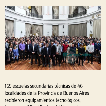
edu
la
la
bon
entrada
entrada
rec
imp
3D
par
pro
digi
165 escuelas secundarias técnicas de 46
localidades de la Provincia de Buenos Aires
recibieron equipamientos tecnológicos,