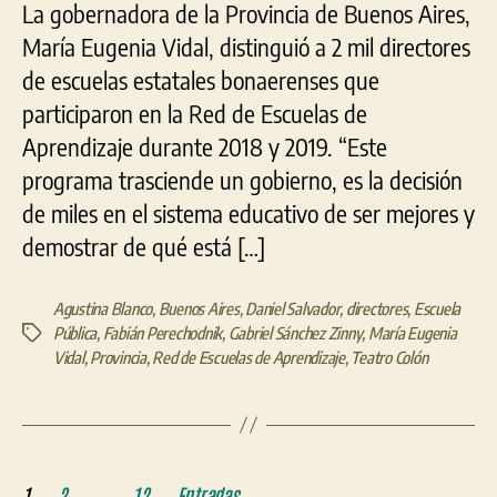
La gobernadora de la Provincia de Buenos Aires,
María Eugenia Vidal, distinguió a 2 mil directores
de escuelas estatales bonaerenses que
participaron en la Red de Escuelas de
Aprendizaje durante 2018 y 2019. “Este
programa trasciende un gobierno, es la decisión
de miles en el sistema educativo de ser mejores y
demostrar de qué está […]
Agustina Blanco
,
Buenos Aires
,
Daniel Salvador
,
directores
,
Escuela
Pública
,
Fabián Perechodnik
,
Gabriel Sánchez Zinny
,
María Eugenia
Etiquetas
Vidal
,
Provincia
,
Red de Escuelas de Aprendizaje
,
Teatro Colón
Paginación
…
1
2
12
Entradas
→