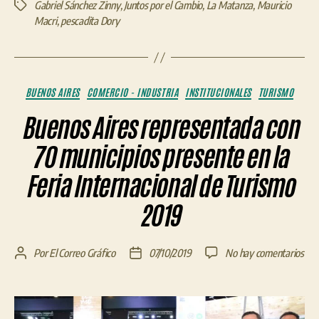
Gabriel Sánchez Zinny
,
Juntos por el Cambio
,
La Matanza
,
Mauricio
Etiquetas
Macri
,
pescadita Dory
Categorías
BUENOS AIRES
COMERCIO - INDUSTRIA
INSTITUCIONALES
TURISMO
Buenos Aires representada con
70 municipios presente en la
Feria Internacional de Turismo
2019
en
Por
El Correo Gráfico
07/10/2019
No hay comentarios
Autor
Fecha
Bue
de
de
Air
la
la
rep
entrada
entrada
con