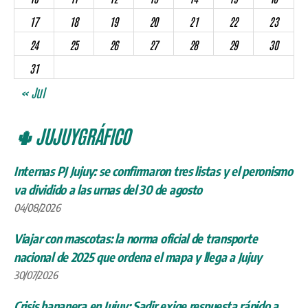
17
18
19
20
21
22
23
24
25
26
27
28
29
30
31
« Jul
🌵 JUJUYGRÁFICO
Internas PJ Jujuy: se confirmaron tres listas y el peronismo
va dividido a las urnas del 30 de agosto
04/08/2026
Viajar con mascotas: la norma oficial de transporte
nacional de 2025 que ordena el mapa y llega a Jujuy
30/07/2026
Crisis bananera en Jujuy: Sadir exige respuesta rápido a