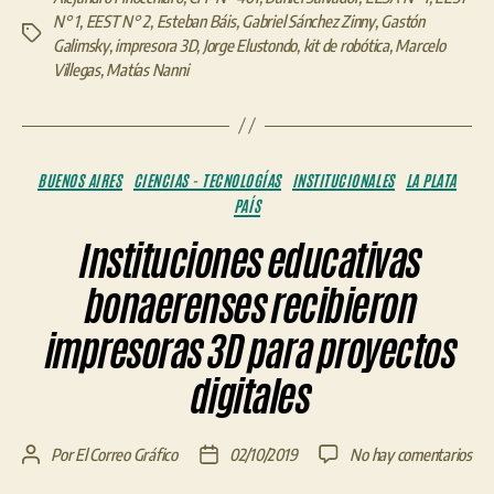
N° 1
,
EEST N° 2
,
Esteban Báis
,
Gabriel Sánchez Zinny
,
Gastón
Etiquetas
Galimsky
,
impresora 3D
,
Jorge Elustondo
,
kit de robótica
,
Marcelo
Villegas
,
Matías Nanni
Categorías
BUENOS AIRES
CIENCIAS - TECNOLOGÍAS
INSTITUCIONALES
LA PLATA
PAÍS
Instituciones educativas
bonaerenses recibieron
impresoras 3D para proyectos
digitales
en
Por
El Correo Gráfico
02/10/2019
No hay comentarios
Autor
Fecha
Inst
de
de