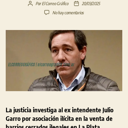
Por
El Correo Gráfico
20/03/2025
Autor
Fecha
de
de
en
No hay comentarios
la
la
Imputación
entrada
entrada
de
Julio
Garro
en
la
investigación
de
barrios
cerrados
ilegales
en
La
Plata
La justicia investiga al ex intendente Julio
Garro por asociación ilícita en la venta de
barrios cerrados ilegales en La Plata.