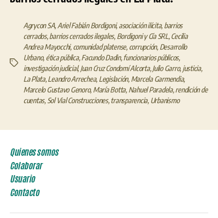
Agrycon SA
,
Ariel Fabián Bordigoni
,
asociación ilícita
,
barrios
cerrados
,
barrios cerrados ilegales
,
Bordigoni y Cía SRL
,
Cecilia
Andrea Mayocchi
,
comunidad platense
,
corrupción
,
Desarrollo
Urbano
,
ética pública
,
Facundo Dadin
,
funcionarios públicos
,
Etiquetas
investigación judicial
,
Juan Cruz Condomí Alcorta
,
Julio Garro
,
justicia
,
La Plata
,
Leandro Arrechea
,
Legislación
,
Marcela Garmendia
,
Marcelo Gustavo Genoro
,
María Botta
,
Nahuel Paradela
,
rendición de
cuentas
,
Sol Vial Construcciones
,
transparencia
,
Urbanismo
Quienes somos
Colaborar
Usuario
Contacto