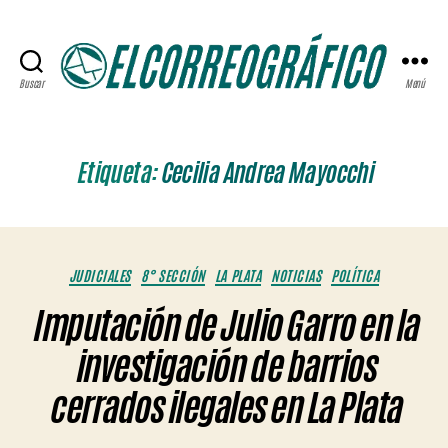
Buscar
Menú
ELCORREOGRÁFICO
Etiqueta:
Cecilia Andrea Mayocchi
Categorías
JUDICIALES
8° SECCIÓN
LA PLATA
NOTICIAS
POLÍTICA
Imputación de Julio Garro en la
investigación de barrios
cerrados ilegales en La Plata