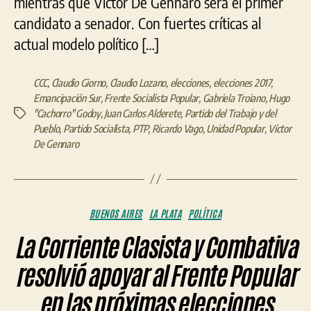
mientras que Víctor De Gennaro será el primer
candidato a senador. Con fuertes críticas al
actual modelo político […]
CCC
,
Claudio Giorno
,
Claudio Lozano
,
elecciones
,
elecciones 2017
,
Emancipación Sur
,
Frente Socialista Popular
,
Gabriela Troiano
,
Hugo
"Cachorro" Godoy
,
Juan Carlos Alderete
,
Partido del Trabajo y del
Etiquetas
Pueblo
,
Partido Socialista
,
PTP
,
Ricardo Vago
,
Unidad Popular
,
Víctor
De Gennaro
Categorías
BUENOS AIRES
LA PLATA
POLÍTICA
La Corriente Clasista y Combativa
resolvió apoyar al Frente Popular
en las próximas elecciones