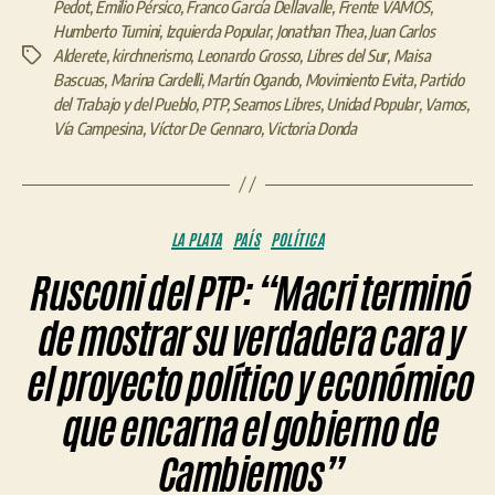
Pedot
,
Emilio Pérsico
,
Franco García Dellavalle
,
Frente VAMOS
,
Humberto Tumini
,
Izquierda Popular
,
Jonathan Thea
,
Juan Carlos
Alderete
,
kirchnerismo
,
Leonardo Grosso
,
Libres del Sur
,
Maisa
Etiquetas
Bascuas
,
Marina Cardelli
,
Martín Ogando
,
Movimiento Evita
,
Partido
del Trabajo y del Pueblo
,
PTP
,
Seamos Libres
,
Unidad Popular
,
Vamos
,
Vía Campesina
,
Víctor De Gennaro
,
Victoria Donda
Categorías
LA PLATA
PAÍS
POLÍTICA
Rusconi del PTP: “Macri terminó
de mostrar su verdadera cara y
el proyecto político y económico
que encarna el gobierno de
Cambiemos”