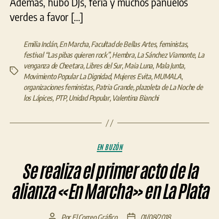
Además, hubo DJs, feria y muchos pañuelos
verdes a favor […]
Emilia Inclán
,
En Marcha
,
Facultad de Bellas Artes
,
feministas
,
festival “Las pibas quieren rock”
,
Hembra
,
La Sánchez Viamonte
,
La
venganza de Cheetara
,
Libres del Sur
,
Maia Luna
,
Mala Junta
,
Etiquetas
Movimiento Popular La Dignidad
,
Mujeres Evita
,
MUMALA
,
organizaciones feministas
,
Patria Grande
,
plazoleta de La Noche de
los Lápices
,
PTP
,
Unidad Popular
,
Valentina Bianchi
Categorías
EN BUZÓN
Se realiza el primer acto de la
alianza «En Marcha» en La Plata
Por
El Correo Gráfico
01/08/2018
Autor
Fecha