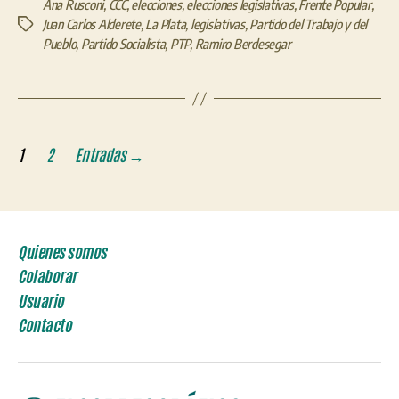
Ana Rusconi
,
CCC
,
elecciones
,
elecciones legislativas
,
Frente Popular
,
Juan Carlos Alderete
,
La Plata
,
legislativas
,
Partido del Trabajo y del
Etiquetas
Pueblo
,
Partido Socialista
,
PTP
,
Ramiro Berdesegar
Paginación
1
2
Entradas
→
de
entradas
Quienes somos
Colaborar
Usuario
Contacto