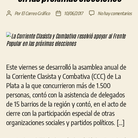
en
Por
El Correo Gráfico
10/06/2017
No hay comentarios
Autor
Fecha
La
de
de
Cor
la
la
Clas
entrada
entrada
y
Com
reso
apo
Este viernes se desarrolló la asamblea anual de
al
Fre
la Corriente Clasista y Combativa (CCC) de La
Pop
Plata a la que concurrieron más de 1.500
en
personas, contó con la asistencia de delegados
las
pró
de 15 barrios de la región y contó, en el acto de
ele
cierre con la participación especial de otras
organizaciones sociales y partidos políticos. […]