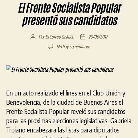
El Frente Socialista Popular
presentó sus candidatos
Por
El Correo Gráfico
20/06/2017
Autor
Fecha
de
de
en
No hay comentarios
la
la
El
entrada
entrada
Frente
Socialista
Popular
presentó
sus
En un acto realizado el lines en el Club Unión y
candidatos
Benevolencia, de la ciudad de Buenos Aires el
Frente Socialista Popular reveló sus candidatos
para las próximas elecciones legislativas. Gabriela
Troiano encabezara las listas para diputados