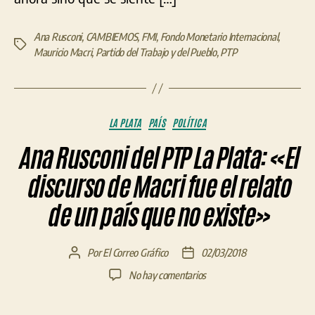
encarna
el
Ana Rusconi
,
CAMBIEMOS
,
FMI
,
Fondo Monetario Internacional
,
gobierno
Etiquetas
Mauricio Macri
,
Partido del Trabajo y del Pueblo
,
PTP
de
Cambiemos”
Categorías
LA PLATA
PAÍS
POLÍTICA
Ana Rusconi del PTP La Plata: «El
discurso de Macri fue el relato
de un país que no existe»
Por
El Correo Gráfico
02/03/2018
Autor
Fecha
de
de
en
No hay comentarios
la
la
Ana
entrada
entrada
Rusconi