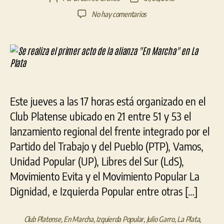
de
de
en
No hay comentarios
la
la
Se
entrada
entrada
realiza
el
primer
acto
de
la
Este jueves a las 17 horas está organizado en el
alianza
«En
Club Platense ubicado en 21 entre 51 y 53 el
Marcha»
lanzamiento regional del frente integrado por el
en
Partido del Trabajo y del Pueblo (PTP), Vamos,
La
Plata
Unidad Popular (UP), Libres del Sur (LdS),
Movimiento Evita y el Movimiento Popular La
Dignidad, e Izquierda Popular entre otras […]
Club Platense
,
En Marcha
,
Izquierda Popular
,
Julio Garro
,
La Plata
,