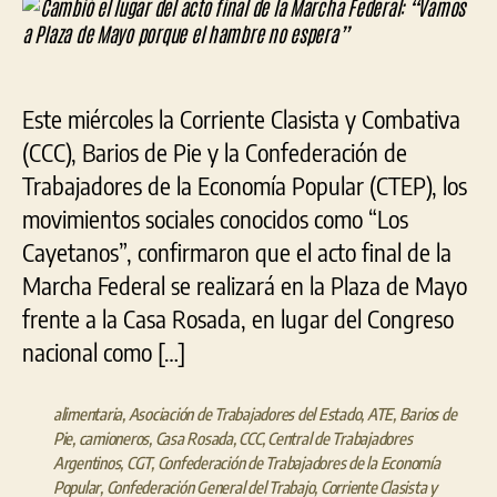
entrada
entrada
del
act
fina
de
Este miércoles la Corriente Clasista y Combativa
la
Mar
(CCC), Barios de Pie y la Confederación de
Fed
Trabajadores de la Economía Popular (CTEP), los
“V
movimientos sociales conocidos como “Los
a
Pla
Cayetanos”, confirmaron que el acto final de la
de
Marcha Federal se realizará en la Plaza de Mayo
Ma
frente a la Casa Rosada, en lugar del Congreso
por
el
nacional como […]
ham
no
esp
alimentaria
,
Asociación de Trabajadores del Estado
,
ATE
,
Barios de
Pie
,
camioneros
,
Casa Rosada
,
CCC
,
Central de Trabajadores
Argentinos
,
CGT
,
Confederación de Trabajadores de la Economía
Popular
,
Confederación General del Trabajo
,
Corriente Clasista y