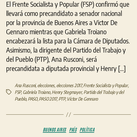
El Frente Socialista y Popular (FSP) confirmó que
en
La
llevará como precandidato a senador nacional
Plata
por la provincia de Buenos Aires a Victor De
por
Gennaro mientras que Gabriela Troiano
el
Frente
encabezará la lista para la Cámara de Diputados.
Socialista
Asimismo, la dirigente del Partido del Trabajo y
y
del Pueblo (PTP), Ana Rusconi, será
Popular
precandidata a diputada provincial y Henry […]
Ana Rusconi
,
elecciones
,
elecciones 2017
,
Frente Socialista y Popular
,
FSP
,
Gabriela Troiano
,
Henry Stegmayer
,
Partido del Trabajo y del
Etiquetas
Pueblo
,
PASO
,
PASO 2017
,
PTP
,
Víctor De Gennaro
Categorías
BUENOS AIRES
PAÍS
POLÍTICA