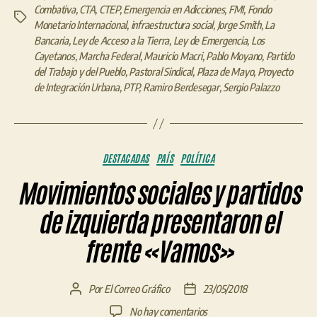
Combativa
,
CTA
,
CTEP
,
Emergencia en Adicciones
,
FMI
,
Fondo
Etiquetas
Monetario Internacional
,
infraestructura social
,
Jorge Smith
,
La
Bancaria
,
Ley de Acceso a la Tierra
,
Ley de Emergencia
,
Los
Cayetanos
,
Marcha Federal
,
Mauricio Macri
,
Pablo Moyano
,
Partido
del Trabajo y del Pueblo
,
Pastoral Sindical
,
Plaza de Mayo
,
Proyecto
de Integración Urbana
,
PTP
,
Ramiro Berdesegar
,
Sergio Palazzo
Categorías
DESTACADAS
PAÍS
POLÍTICA
Movimientos sociales y partidos
de izquierda presentaron el
frente «Vamos»
Por
El Correo Gráfico
23/05/2018
Autor
Fecha
de
de
en
No hay comentarios