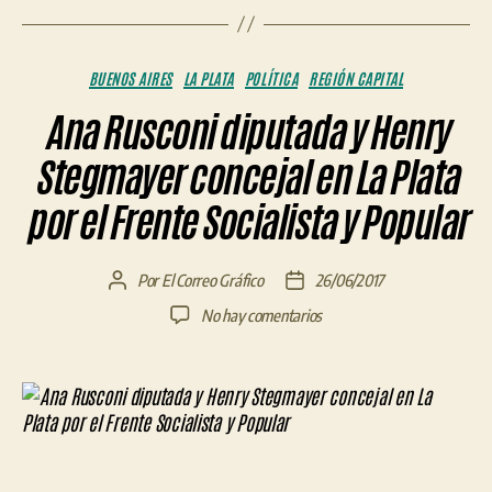
Categorías
BUENOS AIRES
LA PLATA
POLÍTICA
REGIÓN CAPITAL
Ana Rusconi diputada y Henry
Stegmayer concejal en La Plata
por el Frente Socialista y Popular
Por
El Correo Gráfico
26/06/2017
Autor
Fecha
de
de
en
No hay comentarios
la
la
Ana
entrada
entrada
Rusconi
diputada
y
Henry
Stegmayer
concejal