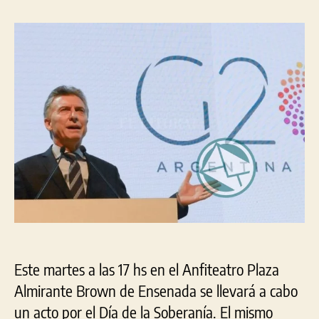
la
la
la
Sob
entrada
entrada
y
el
rep
del
G2
se
amo
en
Ens
Este martes a las 17 hs en el Anfiteatro Plaza
Almirante Brown de Ensenada se llevará a cabo
un acto por el Día de la Soberanía. El mismo