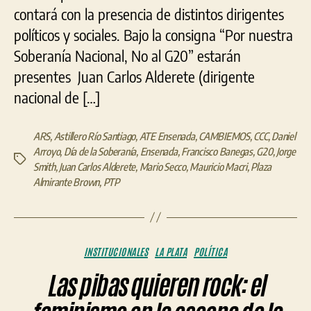
contará con la presencia de distintos dirigentes
políticos y sociales. Bajo la consigna “Por nuestra
Soberanía Nacional, No al G20” estarán
presentes Juan Carlos Alderete (dirigente
nacional de […]
ARS
,
Astillero Río Santiago
,
ATE Ensenada
,
CAMBIEMOS
,
CCC
,
Daniel
Arroyo
,
Día de la Soberanía
,
Ensenada
,
Francisco Banegas
,
G20
,
Jorge
Etiquetas
Smith
,
Juan Carlos Alderete
,
Mario Secco
,
Mauricio Macri
,
Plaza
Almirante Brown
,
PTP
Categorías
INSTITUCIONALES
LA PLATA
POLÍTICA
Las pibas quieren rock: el