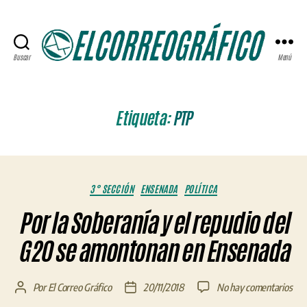
Buscar
Menú
ELCORREOGRÁFICO
Etiqueta:
PTP
Categorías
3° SECCIÓN
ENSENADA
POLÍTICA
Por la Soberanía y el repudio del
G20 se amontonan en Ensenada
en
Por
El Correo Gráfico
20/11/2018
No hay comentarios
Autor
Fecha
Por
de
de