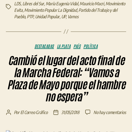
LDS
,
Libres del Sur
,
María Eugenia Vidal
,
Mauricio Macri
,
Movimiento
Etiquetas
Evita
,
Movimiento Popular La Dignidad
,
Partido del Trabajo y del
Pueblo
,
PTP
,
Unidad Popular
,
UP
,
Vamos
Categorías
DESTACADAS
LA PLATA
PAÍS
POLÍTICA
Cambió el lugar del acto final de
la Marcha Federal: “Vamos a
Plaza de Mayo porque el hambre
no espera”
en
Por
El Correo Gráfico
31/05/2018
No hay comentarios
Autor
Fecha
Cam
de
de
el
la
la
lug