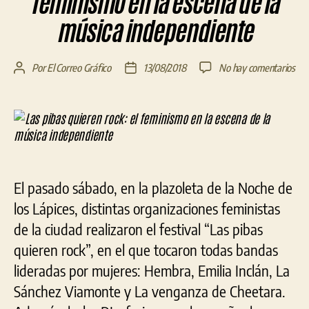
feminismo en la escena de la
música independiente
en
Por
El Correo Gráfico
13/08/2018
No hay comentarios
Autor
Fecha
Las
de
de
pib
la
la
qui
entrada
entrada
roc
el
fem
en
El pasado sábado, en la plazoleta de la Noche de
la
esc
los Lápices, distintas organizaciones feministas
de
de la ciudad realizaron el festival “Las pibas
la
quieren rock”, en el que tocaron todas bandas
mús
ind
lideradas por mujeres: Hembra, Emilia Inclán, La
Sánchez Viamonte y La venganza de Cheetara.