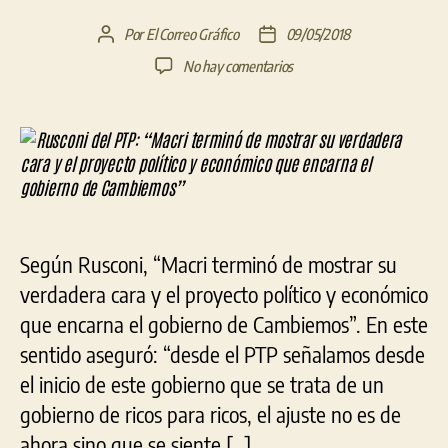
Por
El Correo Gráfico
09/05/2018
Autor
Fecha
de
de
en
No hay comentarios
la
la
Rusconi
entrada
entrada
del
PTP:
“Macri
terminó
de
mostrar
su
Según Rusconi, “Macri terminó de mostrar su
verdadera
cara
verdadera cara y el proyecto político y económico
y
que encarna el gobierno de Cambiemos”. En este
el
sentido aseguró: “desde el PTP señalamos desde
proyecto
político
el inicio de este gobierno que se trata de un
y
gobierno de ricos para ricos, el ajuste no es de
económico
ahora sino que se siente […]
que