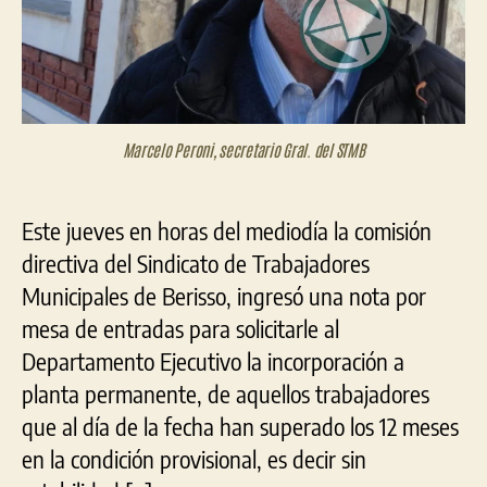
de
trab
con
más
de
12
Marcelo Peroni, secretario Gral. del STMB
mes
de
ant
Este jueves en horas del mediodía la comisión
directiva del Sindicato de Trabajadores
Municipales de Berisso, ingresó una nota por
mesa de entradas para solicitarle al
Departamento Ejecutivo la incorporación a
planta permanente, de aquellos trabajadores
que al día de la fecha han superado los 12 meses
en la condición provisional, es decir sin