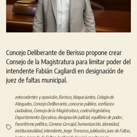
Concejo Deliberante de Berisso propone crear
Consejo de la Magistratura para limitar poder del
intendente Fabián Cagliardi en designación de
juez de faltas municipal.
antecedentes y oposición
,
Berisso
,
bloque Juntos
,
Colegio de
Abogados
,
Concejo Deliberante
,
concurso público
,
confianza
ciudadana
,
Consejo de la Magistratura
,
control legislativo
,
Departamento Ejecutivo
,
designación judicial
,
equilibrio de poder
,
favoritismo político
,
Gimena Carvajal
,
humanización
,
idoneidad
,
Etiquetas
institucionalidad
,
intendente
,
Jorge Troncoso
,
jubilación
,
Juez de Faltas
,