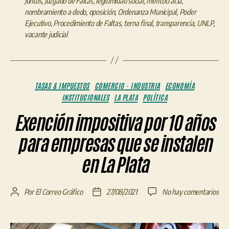
Juntos
,
Juzgado de Faltas
,
legitimidad social
,
meritocracia
,
nombramiento a dedo
,
oposición
,
Ordenanza Municipal
,
Poder
Ejecutivo
,
Procedimiento de Faltas
,
terna final
,
transparencia
,
UNLP
,
vacante judicial
Categorías
TASAS & IMPUESTOS
COMERCIO - INDUSTRIA
ECONOMÍA
INSTITUCIONALES
LA PLATA
POLÍTICA
Exención impositiva por 10 años
para empresas que se instalen
en La Plata
en
Por
El Correo Gráfico
27/08/2021
No hay comentarios
Autor
Fecha
Exe
de
de
imp
la
la
por
entrada
entrada