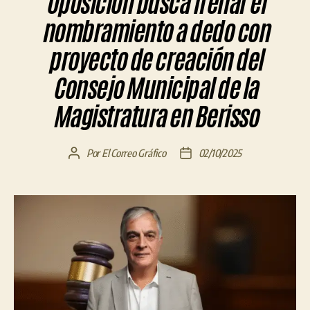
Oposición busca frenar el
nombramiento a dedo con
proyecto de creación del
Consejo Municipal de la
Magistratura en Berisso
Por
El Correo Gráfico
02/10/2025
Autor
Fecha
de
de
la
la
entrada
entrada