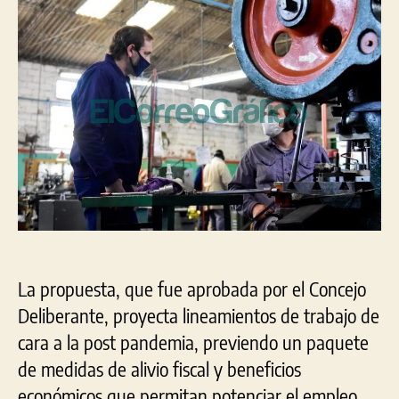
10
año
par
emp
que
se
inst
en
La
Pla
La propuesta, que fue aprobada por el Concejo
Deliberante, proyecta lineamientos de trabajo de
cara a la post pandemia, previendo un paquete
de medidas de alivio fiscal y beneficios
económicos que permitan potenciar el empleo