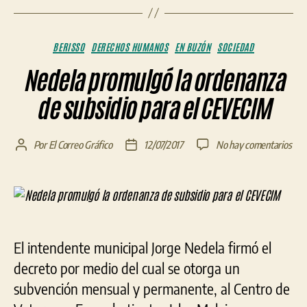
Categorías
BERISSO
DERECHOS HUMANOS
EN BUZÓN
SOCIEDAD
Nedela promulgó la ordenanza
de subsidio para el CEVECIM
en
Por
El Correo Gráfico
12/07/2017
No hay comentarios
Autor
Fecha
Ned
de
de
pro
la
la
la
entrada
entrada
ord
de
subs
El intendente municipal Jorge Nedela firmó el
par
decreto por medio del cual se otorga un
el
CEV
subvención mensual y permanente, al Centro de