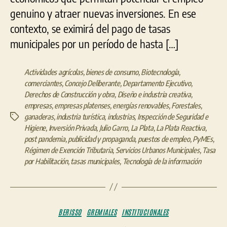
genuino y atraer nuevas inversiones. En ese
contexto, se eximirá del pago de tasas
municipales por un período de hasta […]
Actividades agrícolas
,
bienes de consumo
,
Biotecnología
,
comerciantes
,
Concejo Deliberante
,
Departamento Ejecutivo
,
Derechos de Construcción y obra
,
Diseño e industria creativa
,
empresas
,
empresas platenses
,
energías renovables
,
Forestales
,
ganaderas
,
industria turística
,
industrias
,
Inspección de Seguridad e
Etiquetas
Higiene
,
Inversión Privada
,
Julio Garro
,
La Plata
,
La Plata Reactiva
,
post pandemia
,
publicidad y propaganda
,
puestos de empleo
,
PyMEs
,
Régimen de Exención Tributaria
,
Servicios Urbanos Municipales
,
Tasa
por Habilitación
,
tasas municipales
,
Tecnología de la información
Categorías
BERISSO
GREMIALES
INSTITUCIONALES