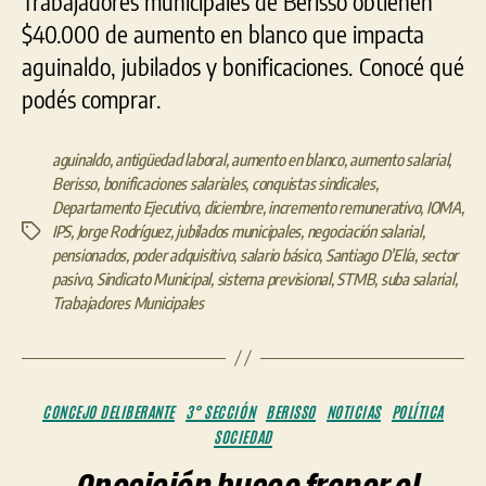
Trabajadores municipales de Berisso obtienen
$40.000 de aumento en blanco que impacta
aguinaldo, jubilados y bonificaciones. Conocé qué
podés comprar.
aguinaldo
,
antigüedad laboral
,
aumento en blanco
,
aumento salarial
,
Berisso
,
bonificaciones salariales
,
conquistas sindicales
,
Departamento Ejecutivo
,
diciembre
,
incremento remunerativo
,
IOMA
,
IPS
,
Jorge Rodríguez
,
jubilados municipales
,
negociación salarial
,
Etiquetas
pensionados
,
poder adquisitivo
,
salario básico
,
Santiago D’Elía
,
sector
pasivo
,
Sindicato Municipal
,
sistema previsional
,
STMB
,
suba salarial
,
Trabajadores Municipales
Categorías
CONCEJO DELIBERANTE
3° SECCIÓN
BERISSO
NOTICIAS
POLÍTICA
SOCIEDAD