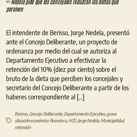
los
concejales
reduzcan
las
El intendente de Berisso, Jorge Nedela, presentó
dietas
que
ante el Concejo Deliberante, un proyecto de
persiven
ordenanza por medio del cual se autoriza al
Departamento Ejecutivo a efectivizar la
retención del 10% (diez por ciento) sobre el
bruto de la dieta que perciben los concejales y
secretario del Concejo Deliberante a partir de los
haberes correspondiente al […]
Berisso
,
Concejo Deliberante
,
Departamento Ejecutivo
,
grave
situación económico-financiera
,
HCD
,
Jorge Nedela
,
Municipalidad
,
Etiquetas
retención