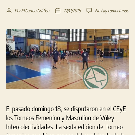
en
Por
El Correo Gráfico
22/11/2018
No hay comentarios
Autor
Fecha
La
de
de
Aso
la
la
Per
entrada
entrada
se
que
con
los
Tor
Fem
y
Mas
de
Vól
Inte
El pasado domingo 18, se disputaron en el CEyE
los Torneos Femenino y Masculino de Vóley
Intercolectividades. La sexta edición del torneo