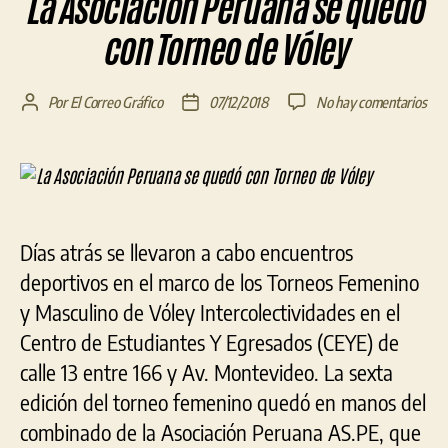
La Asociación Peruana se quedó
con Torneo de Vóley
en
Por
El Correo Gráfico
07/12/2018
No hay comentarios
Autor
Fecha
La
de
de
Aso
la
la
Per
entrada
entrada
se
que
con
Días atrás se llevaron a cabo encuentros
Tor
deportivos en el marco de los Torneos Femenino
de
Vól
y Masculino de Vóley Intercolectividades en el
Centro de Estudiantes Y Egresados (CEYE) de
calle 13 entre 166 y Av. Montevideo. La sexta
edición del torneo femenino quedó en manos del
combinado de la Asociación Peruana AS.PE, que