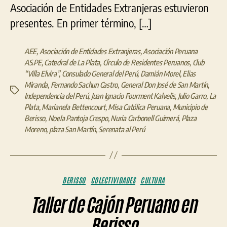
Asociación de Entidades Extranjeras estuvieron
presentes. En primer término, […]
AEE
,
Asociación de Entidades Extranjeras
,
Asociación Peruana
AS.PE
,
Catedral de La Plata
,
Círculo de Residentes Peruanos
,
Club
“Villa Elvira”
,
Consulado General del Perú
,
Damián Morel
,
Elias
Miranda
,
Fernando Sachun Castro
,
General Don José de San Martín
,
Etiquetas
Independencia del Perú
,
Juan Ignacio Fourment Kalvelis
,
Julio Garro
,
La
Plata
,
Marianela Bettencourt
,
Misa Católica Peruana
,
Municipio de
Berisso
,
Noela Pantoja Crespo
,
Nuria Carbonell Guimerá
,
Plaza
Moreno
,
plaza San Martín
,
Serenata al Perú
Categorías
BERISSO
COLECTIVIDADES
CULTURA
Taller de Cajón Peruano en
Berisso