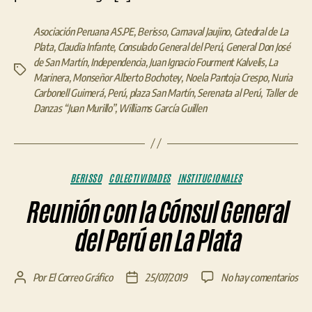
Asociación Peruana AS.PE
,
Berisso
,
Carnaval Jaujino
,
Catedral de La
Plata
,
Claudia Infante
,
Consulado General del Perú
,
General Don José
de San Martín
,
Independencia
,
Juan Ignacio Fourment Kalvelis
,
La
Etiquetas
Marinera
,
Monseñor Alberto Bochotey
,
Noela Pantoja Crespo
,
Nuria
Carbonell Guimerá
,
Perú
,
plaza San Martín
,
Serenata al Perú
,
Taller de
Danzas “Juan Murillo”
,
Williams García Guillen
Categorías
BERISSO
COLECTIVIDADES
INSTITUCIONALES
Reunión con la Cónsul General
del Perú en La Plata
en
Por
El Correo Gráfico
25/07/2019
No hay comentarios
Autor
Fecha
Reu
de
de
con
la
la