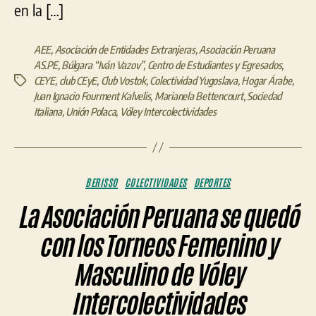
en la […]
AEE
,
Asociación de Entidades Extranjeras
,
Asociación Peruana
AS.PE
,
Búlgara “Iván Vazov”
,
Centro de Estudiantes y Egresados
,
CEYE
,
club CEyE
,
Club Vostok
,
Colectividad Yugoslava
,
Hogar Árabe
,
Etiquetas
Juan Ignacio Fourment Kalvelis
,
Marianela Bettencourt
,
Sociedad
Italiana
,
Unión Polaca
,
Vóley Intercolectividades
Categorías
BERISSO
COLECTIVIDADES
DEPORTES
La Asociación Peruana se quedó
con los Torneos Femenino y
Masculino de Vóley
Intercolectividades