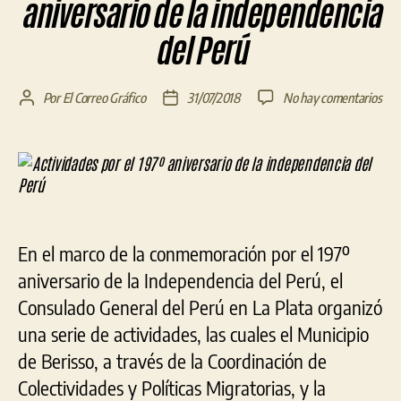
aniversario de la independencia
del Perú
en
Por
El Correo Gráfico
31/07/2018
No hay comentarios
Autor
Fecha
Act
de
de
por
la
la
el
entrada
entrada
197
aniv
de
la
En el marco de la conmemoración por el 197º
ind
del
aniversario de la Independencia del Perú, el
Per
Consulado General del Perú en La Plata organizó
una serie de actividades, las cuales el Municipio
de Berisso, a través de la Coordinación de
Colectividades y Políticas Migratorias, y la