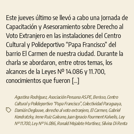
Este jueves último se llevó a cabo una Jornada de
Capacitación y Asesoramiento sobre Derecho al
Voto Extranjero en las instalaciones del Centro
Cultural y Polideportivo “Papa Francisco” del
barrio El Carmen de nuestra ciudad. Durante la
charla se abordaron, entre otros temas, los
alcances de la Leyes Nº 14.086 y 11.700,
conocimientos que fueron […]
Agustina Rodríguez
,
Asociación Peruana AS.PE
,
Berisso
,
Centro
Cultural y Polideportivo “Papa Francisco”
,
Colectividad Paraguaya
,
Damián Deglauve
,
derecho al voto extranjero
,
El Carmen
,
Gabriel
Etiquetas
Kondratzky
,
Irene Ruiz Galeano
,
Juan Ignacio Fourment Kalvelis
,
Ley
Nº 11.700
,
Ley Nº 14.086
,
Ronald Mojalote Martínez
,
Silvina Di Renta