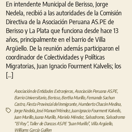
En intendente Municipal de Berisso, Jorge
Nedela, recibió a las autoridades de la Comisión
Directiva de la Asociación Peruana AS.PE de
Berisso y La Plata que funciona desde hace 13
años, principalmente en el barrio de Villa
Argüello. De la reunión además participaron el
coordinador de Colectividades y Políticas
Migratorias, Juan Ignacio Fourment Kalvelis; los
[…]
Asociación de Entidades Extranjeras
,
Asociación Peruana AS.PE
,
Barrio Universitario
,
Berisso
,
Bertha Murillo
,
Fernando Sachun
Castro
,
Fiesta Provincial del Inmigrante
,
Humberto Chacón Medina
,
Jorge Nedela
,
José Manuel Méndez
,
Juan Ignacio Fourment Kalvelis
,
Etiquetas
Juan Murillo
,
Juana Murillo
,
Mariela Méndez
,
Salsodromo
,
Salsodromo
“El Rey”
,
Taller de Danzas AS.PE “Juan Murillo”
,
Villa Argüello
,
Williams García Guillen