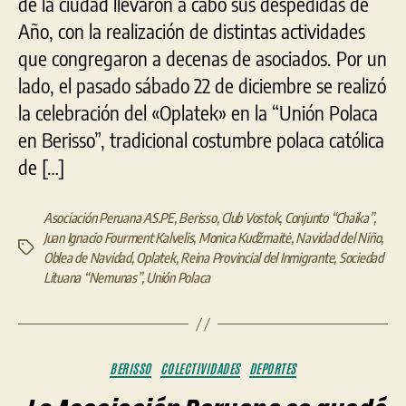
de la ciudad llevaron a cabo sus despedidas de
Año, con la realización de distintas actividades
que congregaron a decenas de asociados. Por un
lado, el pasado sábado 22 de diciembre se realizó
la celebración del «Oplatek» en la “Unión Polaca
en Berisso”, tradicional costumbre polaca católica
de […]
Asociación Peruana AS.PE
,
Berisso
,
Club Vostok
,
Conjunto “Chaika”
,
Juan Ignacio Fourment Kalvelis
,
Monica Kudžmaitė
,
Navidad del Niño
,
Etiquetas
Oblea de Navidad
,
Oplatek
,
Reina Provincial del Inmigrante
,
Sociedad
Lituana “Nemunas”
,
Unión Polaca
Categorías
BERISSO
COLECTIVIDADES
DEPORTES