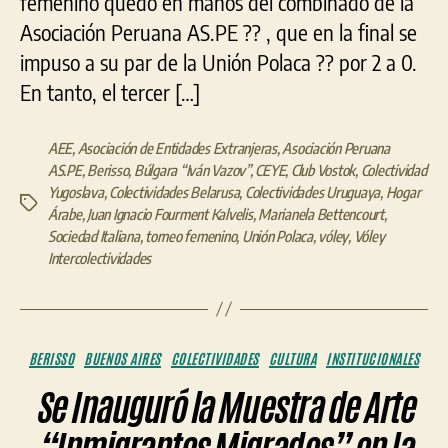
femenino quedó en manos del combinado de la
Asociación Peruana AS.PE ?? , que en la final se
impuso a su par de la Unión Polaca ?? por 2 a 0.
En tanto, el tercer […]
AEE
,
Asociación de Entidades Extranjeras
,
Asociación Peruana
AS.PE
,
Berisso
,
Búlgara “Iván Vazov”
,
CEYE
,
Club Vostok
,
Colectividad
Yugoslava
,
Colectividades Belarusa
,
Colectividades Uruguaya
,
Hogar
Etiquetas
Árabe
,
Juan Ignacio Fourment Kalvelis
,
Marianela Bettencourt
,
Sociedad Italiana
,
torneo femenino
,
Unión Polaca
,
vóley
,
Vóley
Intercolectividades
Categorías
BERISSO
BUENOS AIRES
COLECTIVIDADES
CULTURA
INSTITUCIONALES
Se Inauguró la Muestra de Arte