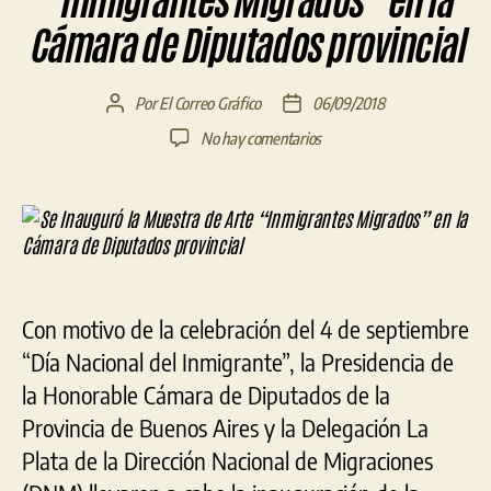
“Inmigrantes Migrados” en la
Cámara de Diputados provincial
Por
El Correo Gráfico
06/09/2018
Autor
Fecha
de
de
en
No hay comentarios
la
la
Se
entrada
entrada
Inauguró
la
Muestra
de
Arte
“Inmigrantes
Con motivo de la celebración del 4 de septiembre
Migrados”
en
“Día Nacional del Inmigrante”, la Presidencia de
la
la Honorable Cámara de Diputados de la
Cámara
Provincia de Buenos Aires y la Delegación La
de
Diputados
Plata de la Dirección Nacional de Migraciones
provincial