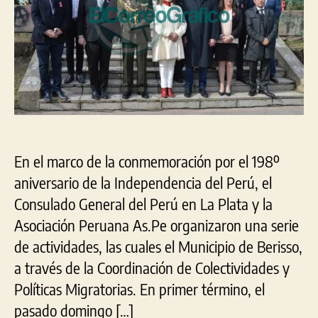
aniv
de
la
Ind
del
Per
En el marco de la conmemoración por el 198º
aniversario de la Independencia del Perú, el
Consulado General del Perú en La Plata y la
Asociación Peruana As.Pe organizaron una serie
de actividades, las cuales el Municipio de Berisso,
a través de la Coordinación de Colectividades y
Políticas Migratorias. En primer término, el
pasado domingo […]