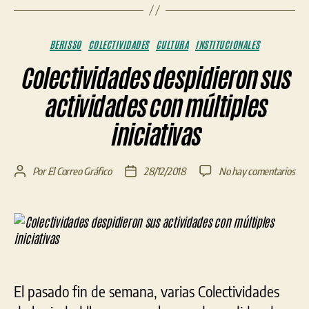
Categorías
BERISSO
COLECTIVIDADES
CULTURA
INSTITUCIONALES
Colectividades despidieron sus
actividades con múltiples
iniciativas
en
Por
El Correo Gráfico
28/12/2018
No hay comentarios
Autor
Fecha
Col
de
de
des
la
la
sus
entrada
entrada
act
con
múl
inic
El pasado fin de semana, varias Colectividades