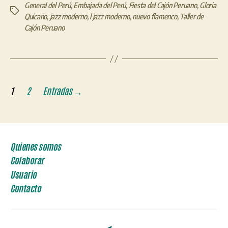
General del Perú
,
Embajada del Perú
,
Fiesta del Cajón Peruano
,
Gloria
Etiquetas
Quicaño
,
jazz moderno
,
l jazz moderno
,
nuevo flamenco
,
Taller de
Cajón Peruano
Paginación
1
2
Entradas
→
de
entradas
Quienes somos
Colaborar
Usuario
Contacto