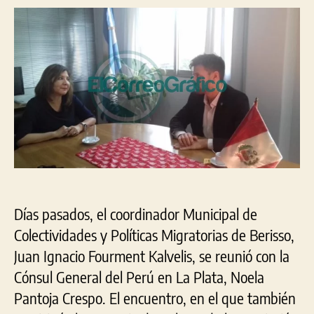
la
entrada
entrada
Cón
Gen
del
Per
en
La
Pla
Días pasados, el coordinador Municipal de
Colectividades y Políticas Migratorias de Berisso,
Juan Ignacio Fourment Kalvelis, se reunió con la
Cónsul General del Perú en La Plata, Noela
Pantoja Crespo. El encuentro, en el que también