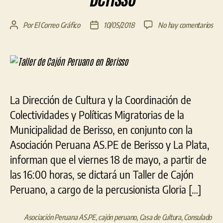
en
Por
El Correo Gráfico
10/05/2018
No hay comentarios
Autor
Fecha
Tall
de
de
de
la
la
Caj
entrada
entrada
Per
en
Ber
La Dirección de Cultura y la Coordinación de
Colectividades y Políticas Migratorias de la
Municipalidad de Berisso, en conjunto con la
Asociación Peruana AS.PE de Berisso y La Plata,
informan que el viernes 18 de mayo, a partir de
las 16:00 horas, se dictará un Taller de Cajón
Peruano, a cargo de la percusionista Gloria […]
Asociación Peruana AS.PE
,
cajón peruano
,
Casa de Cultura
,
Consulado