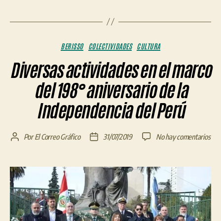
Categorías
BERISSO
COLECTIVIDADES
CULTURA
Diversas actividades en el marco
del 198° aniversario de la
Independencia del Perú
en
Por
El Correo Gráfico
31/07/2019
No hay comentarios
Autor
Fecha
Div
de
de
acti
la
la
en
entrada
entrada
el
mar
del
198