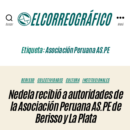
Buscar
Menú
ELCORREOGRÁFICO
Etiqueta:
Asociación Peruana AS.PE
Categorías
BERISSO
COLECTIVIDADES
CULTURA
INSTITUCIONALES
Nedela recibió a autoridades de
la Asociación Peruana AS.PE de
Berisso y La Plata