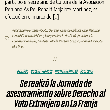
participó el secretario de Cultura de la Asociación
Peruana As.Pe, Ronald Mojalote Martínez, se
efectuó en el marco de […]
Asociación Peruana AS.PE
,
Berisso
,
Casa de Cultura
,
Cine Peruano
,
cónsul General del Perú
,
Independencia del Perú
,
Juan Ignacio
Etiquetas
Fourment Kalvelis
,
La Plata
,
Noela Pantoja Crespo
,
Ronald Mojalote
Martínez
Categorías
BERISSO
COLECTIVIDADES
INSTITUCIONALES
SOCIEDAD
Se realizó la Jornada de
asesoramiento sobre Derecho al
Voto Extranjero en La Franja