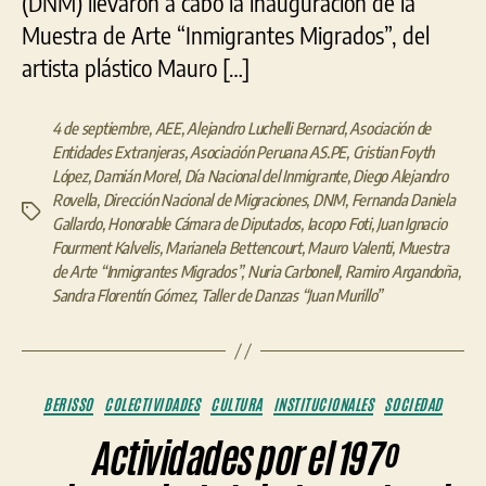
(DNM) llevaron a cabo la inauguración de la
Muestra de Arte “Inmigrantes Migrados”, del
artista plástico Mauro […]
4 de septiembre
,
AEE
,
Alejandro Luchelli Bernard
,
Asociación de
Entidades Extranjeras
,
Asociación Peruana AS.PE
,
Cristian Foyth
López
,
Damián Morel
,
Día Nacional del Inmigrante
,
Diego Alejandro
Rovella
,
Dirección Nacional de Migraciones
,
DNM
,
Fernanda Daniela
Etiquetas
Gallardo
,
Honorable Cámara de Diputados
,
Iacopo Foti
,
Juan Ignacio
Fourment Kalvelis
,
Marianela Bettencourt
,
Mauro Valenti
,
Muestra
de Arte “Inmigrantes Migrados”
,
Nuria Carbonell
,
Ramiro Argandoña
,
Sandra Florentín Gómez
,
Taller de Danzas “Juan Murillo”
Categorías
BERISSO
COLECTIVIDADES
CULTURA
INSTITUCIONALES
SOCIEDAD
Actividades por el 197º