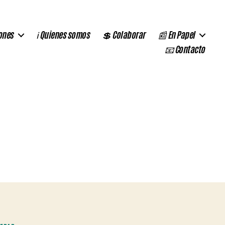
ones
ℹ️ Quienes somos
💲 Colaborar
📰 En Papel
📧 Contacto