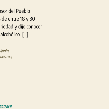
nsor del Pueblo
 de entre 18 y 30
riedad y dijo conocer
lcohólico. […]
djunto
,
ones
,
ron
,
OCIEDAD