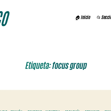
🏠 Inicio
📂 Secci
Etiqueta:
focus group
Categorías