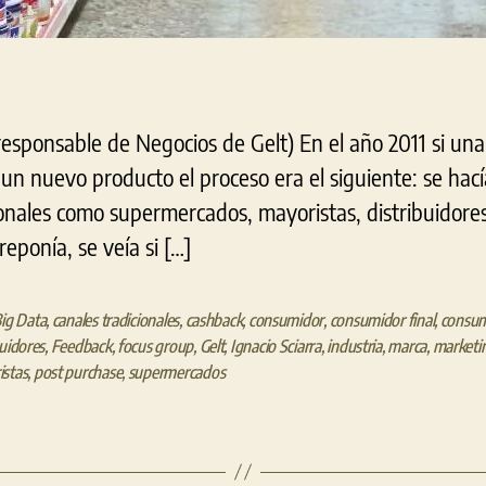
, responsable de Negocios de Gelt) En el año 2011 si u
un nuevo producto el proceso era el siguiente: se hacía 
ionales como supermercados, mayoristas, distribuidores 
eponía, se veía si […]
ig Data
,
canales tradicionales
,
cashback
,
consumidor
,
consumidor final
,
consum
buidores
,
Feedback
,
focus group
,
Gelt
,
Ignacio Sciarra
,
industria
,
marca
,
marketi
stas
,
post purchase
,
supermercados