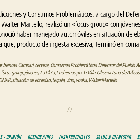
dicciones y Consumos Problemáticos, a cargo del Defe
Walter Martello, realizó un «focus group» con jóvenes
onoció haber manejado automóviles en situación de eb
 que, producto de ingesta excesiva, terminó en coma a
s blancas
,
Campari
,
cerveza
,
Consumos Problemáticos
,
Defensor del Pueblo A
,
focus group
,
jóvenes
,
La Plata
,
Luchemos por la Vida
,
Observatorio de Adicci
ONAR
,
situación de ebriedad
,
tequila
,
vino
,
vodka
,
Walter Martello
Categorías
S - OPINIÓN
BUENOS AIRES
INSTITUCIONALES
SALUD & BIENESTAR
S