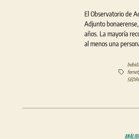
El Observatorio de A
Adjunto bonaerense, 
años. La mayoría rec
al menos una persona
bebida
fernet
Etiquetas
SEDR
ANÁLISI