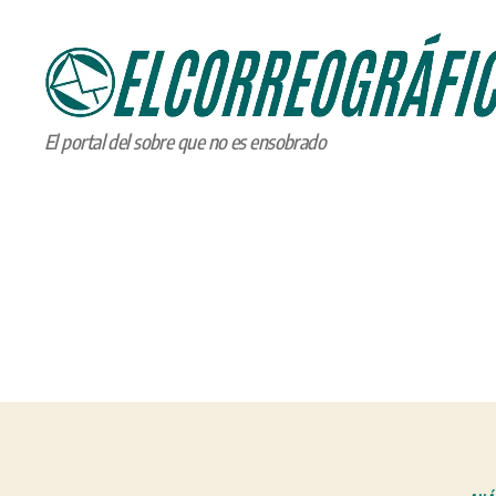
ELCORREOGRÁFICO
El portal del sobre que no es ensobrado