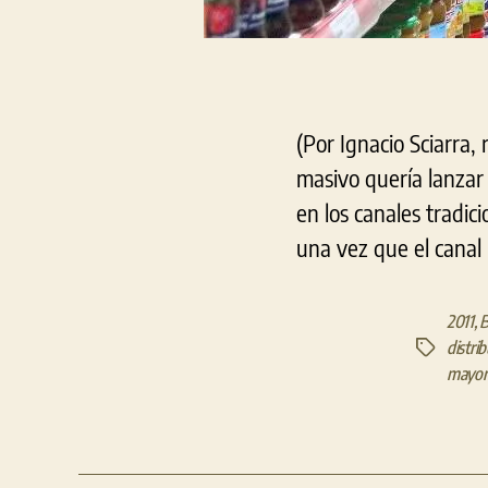
(Por Ignacio Sciarra
masivo quería lanzar 
en los canales tradic
una vez que el canal r
2011
,
B
distri
Etiquetas
mayori