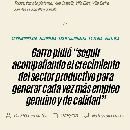
Tolosa
,
tomate platense
,
Villa Castells
,
Villa Elisa
,
Villa Elvira
,
zanahoria
,
zapallito
,
zapallo
Categorías
AGROINDUSTRIA
ECONOMÍA
INSTITUCIONALES
LA PLATA
POLÍTICA
Garro pidió “seguir
acompañando el crecimiento
del sector productivo para
generar cada vez más empleo
genuino y de calidad”
en
Por
El Correo Gráfico
15/03/2021
No hay comentarios
Autor
Fecha
Gar
de
de
pidi
la
la