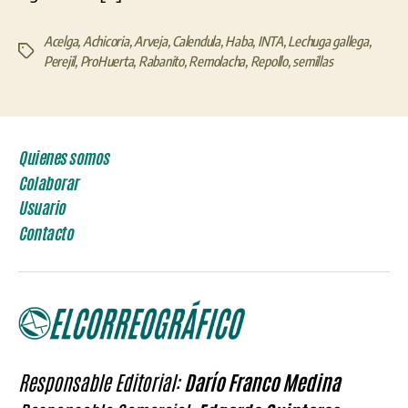
Acelga
,
Achicoria
,
Arveja
,
Calendula
,
Haba
,
INTA
,
Lechuga gallega
,
Etiquetas
Perejil
,
ProHuerta
,
Rabanito
,
Remolacha
,
Repollo
,
semillas
Quienes somos
Colaborar
Usuario
Contacto
Responsable Editorial:
Darío Franco Medina