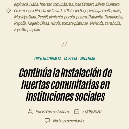
espinaca
,
Haba
,
huertas comunitarias
,
José Etchart
,
Julieta Quintero
Chasman
,
La Huerta de Casa
,
La Plata
,
lechuga
,
lechuga criolla
,
maíz
,
Etiquetas
Municipalidad
,
Perejil
,
pimiento
,
poroto
,
puerro
,
Rabanito
,
Remolacha
,
Repollo
,
Rogelio Blesa
,
rúcula
,
tomate platense
,
Vivienda
,
zanahoria
,
zapallito
,
zapallo
Categorías
INSTITUCIONALES
LA PLATA
SOCIEDAD
Continúa la instalación de
huertas comunitarias en
instituciones sociales
Por
El Correo Gráfico
23/08/2020
Autor
Fecha
de
de
en
No hay comentarios
la
la
Continúa