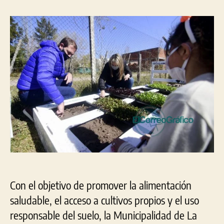
entrada
entrada
la
instalación
de
huertas
comunitarias
en
instituciones
sociales
Con el objetivo de promover la alimentación
saludable, el acceso a cultivos propios y el uso
responsable del suelo, la Municipalidad de La