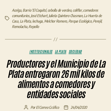
Acelga
,
Barrio ‘El Coquito’
,
cebolla de verdeo
,
coliflor
,
comedores
comunitarios
,
José Etchart
,
Julieta Quintero Chasman
,
La Huerta de
Etiquetas
Casa
,
La Plata
,
lechuga
,
Melchor Romero
,
Parque Ecológico
,
Perejil
,
Remolacha
,
Repollo
Categorías
INSTITUCIONALES
LA PLATA
SOCIEDAD
Productores y el Municipio de La
Plata entregaron 26 mil kilos de
alimentos a comedores y
entidades sociales
Por
El Correo Gráfico
24/04/2020
Autor
Fecha