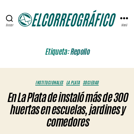
Buscar
Menú
ELCORREOGRÁFICO
Etiqueta:
Repollo
Categorías
INSTITUCIONALES
LA PLATA
SOCIEDAD
En La Plata de instaló más de 300
huertas en escuelas, jardines y
comedores