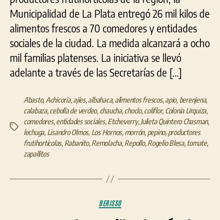
Municipalidad de La Plata entregó 26 mil kilos de
alimentos frescos a 70 comedores y entidades
sociales de la ciudad. La medida alcanzará a ocho
mil familias platenses. La iniciativa se llevó
adelante a través de las Secretarías de […]
Abasto
,
Achicoria
,
ajíes
,
albahaca
,
alimentos frescos
,
apio
,
berenjena
,
calabaza
,
cebolla de verdeo
,
chaucha
,
choclo
,
coliflor
,
Colonia Urquiza
,
comedores
,
entidades sociales
,
Etcheverry
,
Julieta Quintero Chasman
,
Etiquetas
lechuga
,
Lisandro Olmos
,
Los Hornos
,
morrón
,
pepino
,
productores
frutihortícolas
,
Rabanito
,
Remolacha
,
Repollo
,
Rogelio Blesa
,
tomate
,
zapallitos
Categorías
BERISSO