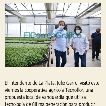
“se
entrada
entrada
aco
el
cre
del
sec
pro
par
gen
cad
vez
má
emp
gen
y
El intendente de La Plata, Julio Garro, visitó este
de
cali
viernes la cooperativa agrícola Tecnoflor, una
propuesta local de vanguardia que utiliza
tecnología de última generación para producir