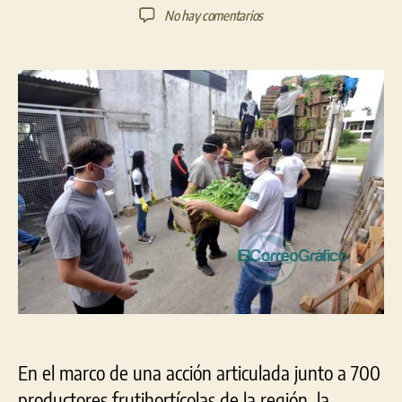
de
de
en
No hay comentarios
la
la
Productores
entrada
entrada
y
el
Municipio
de
La
Plata
entregaron
26
mil
kilos
de
alimentos
a
comedores
y
entidades
En el marco de una acción articulada junto a 700
sociales
productores frutihortícolas de la región, la