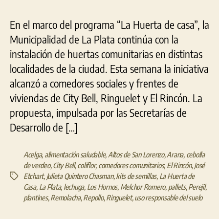
En el marco del programa “La Huerta de casa”, la
Municipalidad de La Plata continúa con la
instalación de huertas comunitarias en distintas
localidades de la ciudad. Esta semana la iniciativa
alcanzó a comedores sociales y frentes de
viviendas de City Bell, Ringuelet y El Rincón. La
propuesta, impulsada por las Secretarías de
Desarrollo de […]
Acelga
,
alimentación saludable
,
Altos de San Lorenzo
,
Arana
,
cebolla
de verdeo
,
City Bell
,
coliflor
,
comedores comunitarios
,
El Rincón
,
José
Etchart
,
Julieta Quintero Chasman
,
kits de semillas
,
La Huerta de
Etiquetas
Casa
,
La Plata
,
lechuga
,
Los Hornos
,
Melchor Romero
,
pallets
,
Perejil
,
plantines
,
Remolacha
,
Repollo
,
Ringuelet
,
uso responsable del suelo