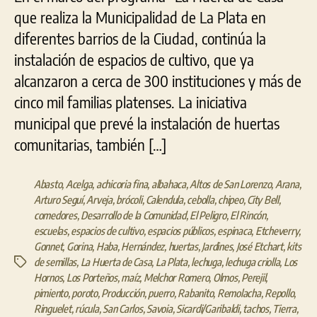
que realiza la Municipalidad de La Plata en
diferentes barrios de la Ciudad, continúa la
instalación de espacios de cultivo, que ya
alcanzaron a cerca de 300 instituciones y más de
cinco mil familias platenses. La iniciativa
municipal que prevé la instalación de huertas
comunitarias, también […]
Abasto
,
Acelga
,
achicoria fina
,
albahaca
,
Altos de San Lorenzo
,
Arana
,
Arturo Seguí
,
Arveja
,
brócoli
,
Calendula
,
cebolla
,
chipeo
,
City Bell
,
comedores
,
Desarrollo de la Comunidad
,
El Peligro
,
El Rincón
,
escuelas
,
espacios de cultivo
,
espacios públicos
,
espinaca
,
Etcheverry
,
Gonnet
,
Gorina
,
Haba
,
Hernández
,
huertas
,
Jardines
,
José Etchart
,
kits
de semillas
,
La Huerta de Casa
,
La Plata
,
lechuga
,
lechuga criolla
,
Los
Etiquetas
Hornos
,
Los Porteños
,
maíz
,
Melchor Romero
,
Olmos
,
Perejil
,
pimiento
,
poroto
,
Producción
,
puerro
,
Rabanito
,
Remolacha
,
Repollo
,
Ringuelet
,
rúcula
,
San Carlos
,
Savoia
,
Sicardi/Garibaldi
,
tachos
,
Tierra
,