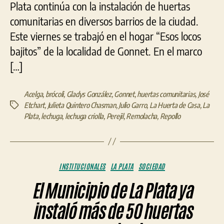
Plata continúa con la instalación de huertas
comunitarias en diversos barrios de la ciudad.
Este viernes se trabajó en el hogar “Esos locos
bajitos” de la localidad de Gonnet. En el marco
[…]
Acelga
,
brócoli
,
Gladys González
,
Gonnet
,
huertas comunitarias
,
José
Etchart
,
Julieta Quintero Chasman
,
Julio Garro
,
La Huerta de Casa
,
La
Etiquetas
Plata
,
lechuga
,
lechuga criolla
,
Perejil
,
Remolacha
,
Repollo
Categorías
INSTITUCIONALES
LA PLATA
SOCIEDAD
El Municipio de La Plata ya
instaló más de 50 huertas