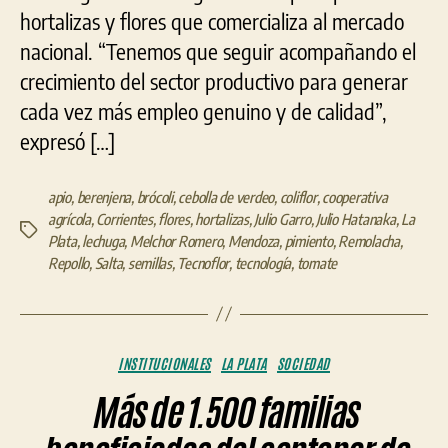
hortalizas y flores que comercializa al mercado
nacional. “Tenemos que seguir acompañando el
crecimiento del sector productivo para generar
cada vez más empleo genuino y de calidad”,
expresó […]
apio
,
berenjena
,
brócoli
,
cebolla de verdeo
,
coliflor
,
cooperativa
agrícola
,
Corrientes
,
flores
,
hortalizas
,
Julio Garro
,
Julio Hatanaka
,
La
Etiquetas
Plata
,
lechuga
,
Melchor Romero
,
Mendoza
,
pimiento
,
Remolacha
,
Repollo
,
Salta
,
semillas
,
Tecnoflor
,
tecnología
,
tomate
Categorías
INSTITUCIONALES
LA PLATA
SOCIEDAD
Más de 1.500 familias