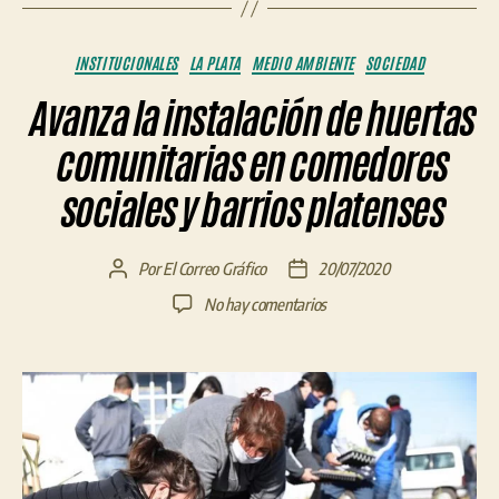
Categorías
INSTITUCIONALES
LA PLATA
MEDIO AMBIENTE
SOCIEDAD
Avanza la instalación de huertas
comunitarias en comedores
sociales y barrios platenses
Por
El Correo Gráfico
20/07/2020
Autor
Fecha
de
de
en
No hay comentarios
la
la
Avanza
entrada
entrada
la
instalación
de
huertas
comunitarias
en
comedores