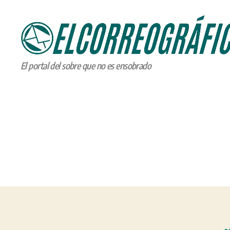
ELCORREOGRÁFICO
El portal del sobre que no es ensobrado