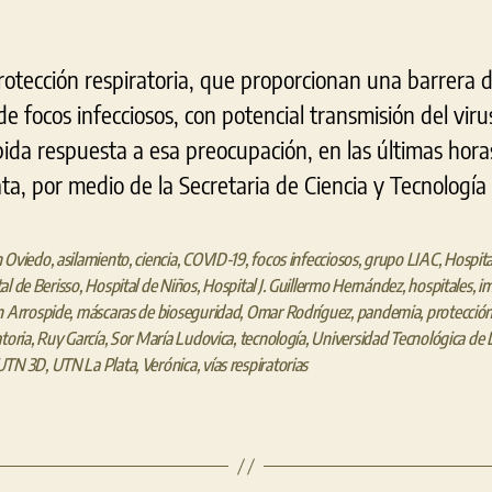
rotección respiratoria, que proporcionan una barrera 
 de focos infecciosos, con potencial transmisión del vir
ápida respuesta a esa preocupación, en las últimas hora
ta, por medio de la Secretaria de Ciencia y Tecnología
n Oviedo
,
asilamiento
,
ciencia
,
COVID-19
,
focos infecciosos
,
grupo LIAC
,
Hospita
al de Berisso
,
Hospital de Niños
,
Hospital J. Guillermo Hernández
,
hospitales
,
im
n Arrospide
,
máscaras de bioseguridad
,
Omar Rodríguez
,
pandemia
,
protecció
atoria
,
Ruy García
,
Sor María Ludovica
,
tecnología
,
Universidad Tecnológica de 
UTN 3D
,
UTN La Plata
,
Verónica
,
vías respiratorias