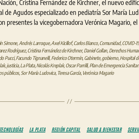
Nación, Cristina Fernández de Kirchner, el nuevo edific
al de Agudos especializado en pediatría Sor María Lud
ron presentes la vicegobernadora Verónica Magario, el 
ín Simone
,
Andrés Larroque
,
Axel Kicillof
,
Carlos Bianco
,
Comunidad
,
COVID-1
arez Rodríguez
,
Cristina Fernández de Kirchner
,
Daniel Gollan
,
Derechos Huma
do Pucci
,
Facundo Tignanelli
,
Federico Otermín
,
Gabinete
,
gobierno
,
Hospital d
lak
,
justicia
,
La Plata
,
Nicolás Kreplak
,
Oscar Parrilli
,
Plan de Emergencia Sanitar
ios públicos
,
Sor María Ludovica
,
Teresa García
,
Verónica Magario
Categorías
 TECNOLOGÍAS
LA PLATA
REGIÓN CAPITAL
SALUD & BIENESTAR
SERVI