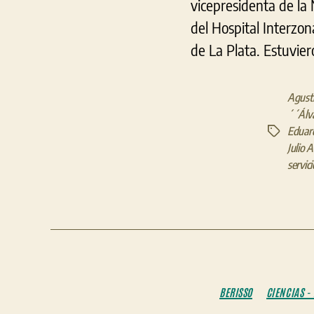
vicepresidenta de la 
del Hospital Interzon
de La Plata. Estuvie
Agust
´´Álv
Eduar
Etiquetas
Julio A
servic
BERISSO
CIENCIAS -