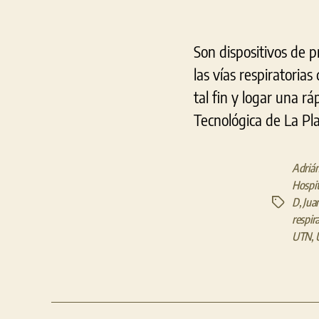
Son dispositivos de p
las vías respiratorias
tal fin y logar una r
Tecnológica de La Pla
Adriá
Hospit
D
,
Jua
Etiquetas
respir
UTN
,