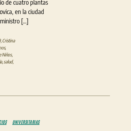
io de cuatro plantas
Sor
ovica, en la ciudad
María
ministro […]
Ludovica
9
,
Cristina
nos
,
e Niños
,
ia
,
salud
,
CIOS
UNIVERSITARIAS