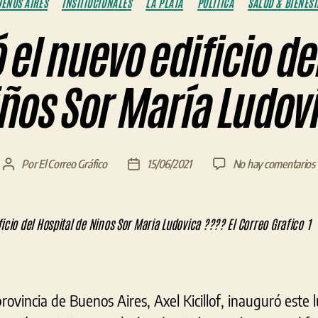
ENOS AIRES
INSTITUCIONALES
LA PLATA
POLÍTICA
SALUD & BIENES
el nuevo edificio de
ños Sor María Ludov
Por
El Correo Gráfico
15/06/2021
No hay comentarios
Autor
Fecha
de
de
la
la
e
entrada
entrada
e
rovincia de Buenos Aires, Axel Kicillof, inauguró este l