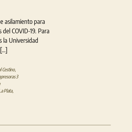
de asilamiento para
us del COVID-19. Para
s la Universidad
 […]
l Cestino
,
presoras 3
n
La Plata
,