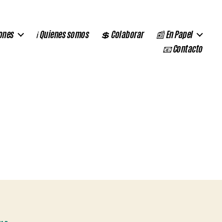
ones
ℹ️ Quienes somos
💲 Colaborar
📰 En Papel
📧 Contacto