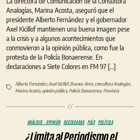
La directora de Comunicación de la Consultora
Analogías, Marina Acosta, aseguró que el
presidente Alberto Fernández y el gobernador
Axel Kicillof mantienen una buena imagen pese
a la crisis y a algunos acontecimientos que
conmovieron a la opinión pública, como fue la
protesta de la Policía Bonaerense. En
declaraciones a Siete Colores en FM 97 […]
Alberto Fernández
,
Axel Kicillof
,
Buenos Aires
,
consultora Analogías
,
Etiquetas
Marina Acosta
,
opinión pública
,
Policía Bonaerense
,
Provincia
Categorías
ANÁLISIS - OPINIÓN
DESTACADAS
PAÍS
POLÍTICA
¿Limita al Periodismo el