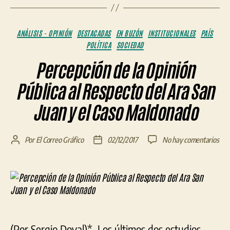
Categorías
ANÁLISIS - OPINIÓN
DESTACADAS
EN BUZÓN
INSTITUCIONALES
PAÍS
POLÍTICA
SOCIEDAD
Percepción de la Opinión
Pública al Respecto del Ara San
Juan y el Caso Maldonado
en
Por
El Correo Gráfico
02/12/2017
No hay comentarios
Autor
Fecha
Per
de
de
de
la
la
la
entrada
entrada
Opi
Públ
al
Res
(Por Sergio Doval)* Los últimos dos estudios
del