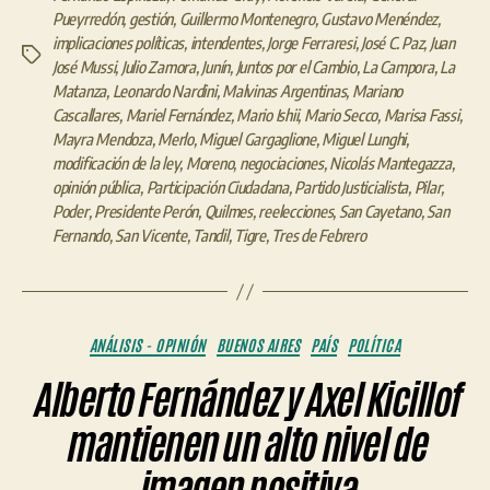
Pueyrredón
,
gestión
,
Guillermo Montenegro
,
Gustavo Menéndez
,
implicaciones políticas
,
intendentes
,
Jorge Ferraresi
,
José C. Paz
,
Juan
Etiquetas
José Mussi
,
Julio Zamora
,
Junín
,
Juntos por el Cambio
,
La Campora
,
La
Matanza
,
Leonardo Nardini
,
Malvinas Argentinas
,
Mariano
Cascallares
,
Mariel Fernández
,
Mario Ishii
,
Mario Secco
,
Marisa Fassi
,
Mayra Mendoza
,
Merlo
,
Miguel Gargaglione
,
Miguel Lunghi
,
modificación de la ley
,
Moreno
,
negociaciones
,
Nicolás Mantegazza
,
opinión pública
,
Participación Ciudadana
,
Partido Justicialista
,
Pilar
,
Poder
,
Presidente Perón
,
Quilmes
,
reelecciones
,
San Cayetano
,
San
Fernando
,
San Vicente
,
Tandil
,
Tigre
,
Tres de Febrero
Categorías
ANÁLISIS - OPINIÓN
BUENOS AIRES
PAÍS
POLÍTICA
Alberto Fernández y Axel Kicillof
mantienen un alto nivel de
imagen positiva