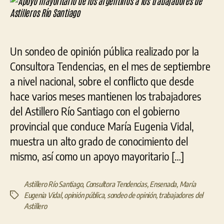
los
arg
a
los
Un sondeo de opinión pública realizado por la
tra
de
Consultora Tendencias, en el mes de septiembre
Asti
a nivel nacional, sobre el conflicto que desde
Río
hace varios meses mantienen los trabajadores
San
del Astillero Río Santiago con el gobierno
provincial que conduce María Eugenia Vidal,
muestra un alto grado de conocimiento del
mismo, así como un apoyo mayoritario […]
Astillero Río Santiago
,
Consultora Tendencias
,
Ensenada
,
María
Eugenia Vidal
,
opinión pública
,
sondeo de opinión
,
trabajadores del
Etiquetas
Astillero