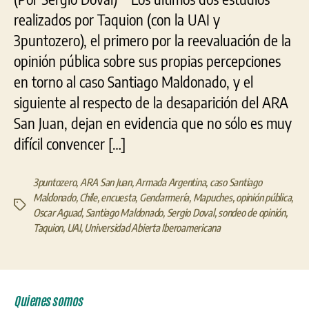
Ara
realizados por Taquion (con la UAI y
San
3puntozero), el primero por la reevaluación de la
Jua
opinión pública sobre sus propias percepciones
y
el
en torno al caso Santiago Maldonado, y el
Cas
siguiente al respecto de la desaparición del ARA
Mal
San Juan, dejan en evidencia que no sólo es muy
difícil convencer […]
3puntozero
,
ARA San Juan
,
Armada Argentina
,
caso Santiago
Maldonado
,
Chile
,
encuesta
,
Gendarmería
,
Mapuches
,
opinión pública
,
Etiquetas
Oscar Aguad
,
Santiago Maldonado
,
Sergio Doval
,
sondeo de opinión
,
Taquion
,
UAI
,
Universidad Abierta Iberoamericana
Quienes somos