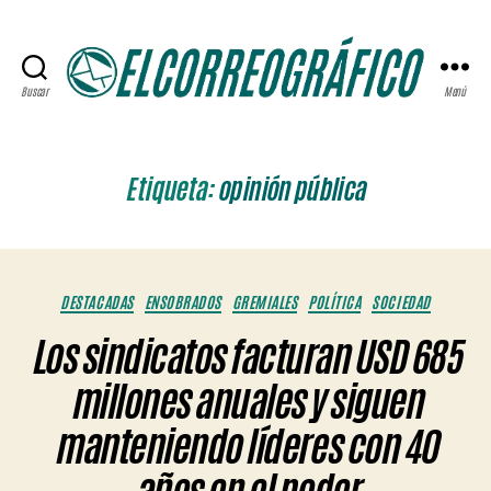
Buscar
Menú
ELCORREOGRÁFICO
Etiqueta:
opinión pública
Categorías
DESTACADAS
ENSOBRADOS
GREMIALES
POLÍTICA
SOCIEDAD
Los sindicatos facturan USD 685
millones anuales y siguen
manteniendo líderes con 40