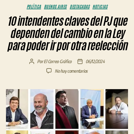
Categorías
POLÍTICA
BUENOS AIRES
DESTACADAS
NOTICIAS
10 intendentes claves del PJ que
dependen del cambio en la Ley
para poder ir por otra reelección
Por
El Correo Gráfico
06/12/2024
Autor
Fecha
de
de
en
No hay comentarios
la
la
10
entrada
entrada
intendentes
claves
del
PJ
que
dependen
del
cambio