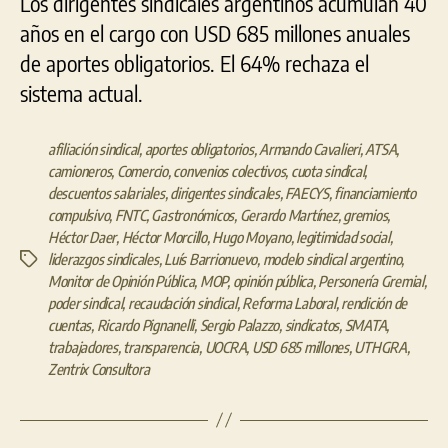
Los dirigentes sindicales argentinos acumulan 40
años en el cargo con USD 685 millones anuales
de aportes obligatorios. El 64% rechaza el
sistema actual.
afiliación sindical
,
aportes obligatorios
,
Armando Cavalieri
,
ATSA
,
camioneros
,
Comercio
,
convenios colectivos
,
cuota sindical
,
descuentos salariales
,
dirigentes sindicales
,
FAECYS
,
financiamiento
compulsivo
,
FNTC
,
Gastronómicos
,
Gerardo Martínez
,
gremios
,
Héctor Daer
,
Héctor Morcillo
,
Hugo Moyano
,
legitimidad social
,
liderazgos sindicales
,
Luís Barrionuevo
,
modelo sindical argentino
,
Etiquetas
Monitor de Opinión Pública
,
MOP
,
opinión pública
,
Personería Gremial
,
poder sindical
,
recaudación sindical
,
Reforma Laboral
,
rendición de
cuentas
,
Ricardo Pignanelli
,
Sergio Palazzo
,
sindicatos
,
SMATA
,
trabajadores
,
transparencia
,
UOCRA
,
USD 685 millones
,
UTHGRA
,
Zentrix Consultora