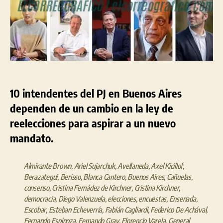
en
la
Ley
para
poder
ir
por
otra
10 intendentes del PJ en Buenos Aires
reelección
dependen de un cambio en la ley de
reelecciones para aspirar a un nuevo
mandato.
Almirante Brown
,
Ariel Sujarchuk
,
Avellaneda
,
Axel Kicillof
,
Berazategui
,
Berisso
,
Blanca Cantero
,
Buenos Aires
,
Cañuelas
,
consenso
,
Cristina Fernádez de Kirchner
,
Cristina Kirchner
,
democracia
,
Diego Valenzuela
,
elecciones
,
encuestas
,
Ensenada
,
Escobar
,
Esteban Echeverría
,
Fabián Cagliardi
,
Federico De Achával
,
Fernando Espinoza
,
Fernando Gray
,
Florencio Varela
,
General