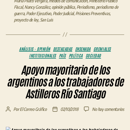
María Pilatti Vergara
,
medios de comunicación
,
Ministerio Público
Fiscal
,
Nancy González
,
opinión pública
,
Periodismo
,
periodismo de
guerra
,
Poder Ejecutivo
,
Poder Judicial
,
Prisiones Preventivas
,
proyecto de ley
,
San Luis
Categorías
ANÁLISIS - OPINIÓN
DESTACADAS
ENSENADA
GREMIALES
INSTITUCIONALES
PAÍS
POLÍTICA
SOCIEDAD
Apoyo mayoritario de los
argentinos a los trabajadores de
Astilleros Río Santiago
en
Por
El Correo Gráfico
02/10/2018
No hay comentarios
Autor
Fecha
Ap
de
de
may
la
la
de
entrada
entrada