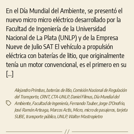
Julio
En el Día Mundial del Ambiente, se presentó el
nuevo micro micro eléctrico desarrollado por la
Facultad de Ingeniería de la Universidad
Nacional de La Plata (UNLP) y de la Empresa
Nueve de Julio SAT El vehículo a propulsión
eléctrica con baterías de litio, que originalmente
tenía un motor convencional, es el primero en su
[…]
Alejandro Primbas
,
baterías de litio
,
Comisión Nacional de Regulación
del Transporte
,
CRNT
,
CTA-UNLP
,
Daniel Filmus
,
Día Mundial del
Ambiente
,
Facultad de Ingeniería
,
Fernando Tauber
,
Jorge D'Onofrio
,
Etiquetas
José Ramón Arteaga
,
Marcos Actis
,
Micro
,
micro de pasajeros
,
tarjeta
SUBE
,
transporte público
,
UNLP
,
Walter Mastropietro