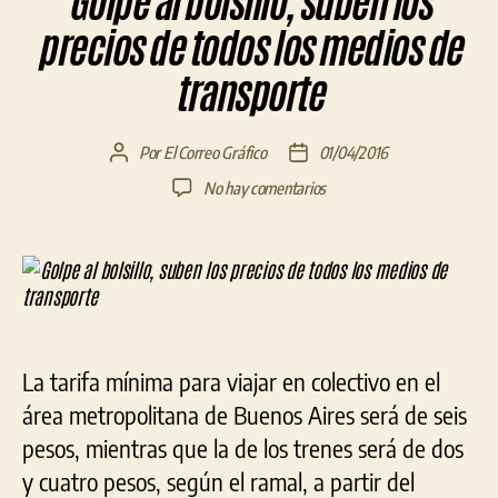
Golpe al bolsillo, suben los
precios de todos los medios de
transporte
Por
El Correo Gráfico
01/04/2016
Autor
Fecha
de
de
en
No hay comentarios
la
la
Golpe
entrada
entrada
al
bolsillo,
suben
los
precios
de
La tarifa mínima para viajar en colectivo en el
todos
los
área metropolitana de Buenos Aires será de seis
medios
pesos, mientras que la de los trenes será de dos
de
y cuatro pesos, según el ramal, a partir del
transporte