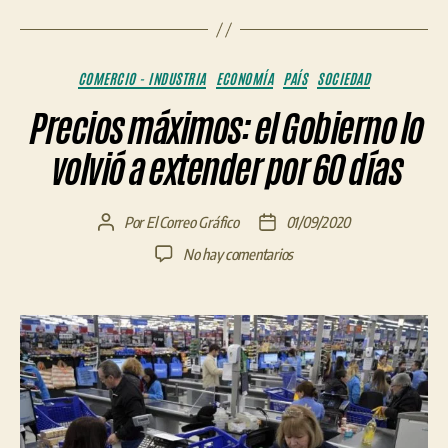
Categorías
COMERCIO - INDUSTRIA
ECONOMÍA
PAÍS
SOCIEDAD
Precios máximos: el Gobierno lo
volvió a extender por 60 días
Por
El Correo Gráfico
01/09/2020
Autor
Fecha
de
de
en
No hay comentarios
la
la
Precios
entrada
entrada
máximos:
el
Gobierno
lo
volvió
a
extender