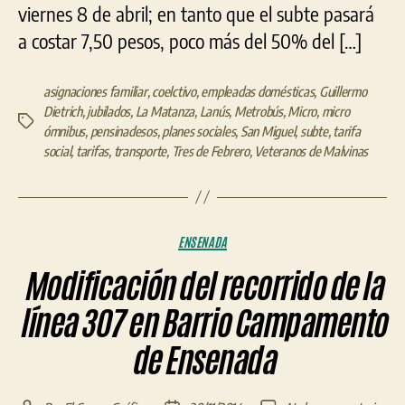
viernes 8 de abril; en tanto que el subte pasará
a costar 7,50 pesos, poco más del 50% del […]
asignaciones familiar
,
coelctivo
,
empleadas domésticas
,
Guillermo
Dietrich
,
jubilados
,
La Matanza
,
Lanús
,
Metrobús
,
Micro
,
micro
Etiquetas
ómnibus
,
pensinadesos
,
planes sociales
,
San Miguel
,
subte
,
tarifa
social
,
tarifas
,
transporte
,
Tres de Febrero
,
Veteranos de Malvinas
Categorías
ENSENADA
Modificación del recorrido de la
línea 307 en Barrio Campamento
de Ensenada