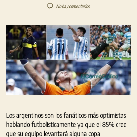
de
de
en
No hay comentarios
la
la
¿Cuáles
entrada
entrada
son
los
deportes
que
motivan
los
viajes
de
los
argentinos?
Los argentinos son los fanáticos más optimistas
hablando futbolísticamente ya que el 85% cree
que su equipo levantará alguna copa