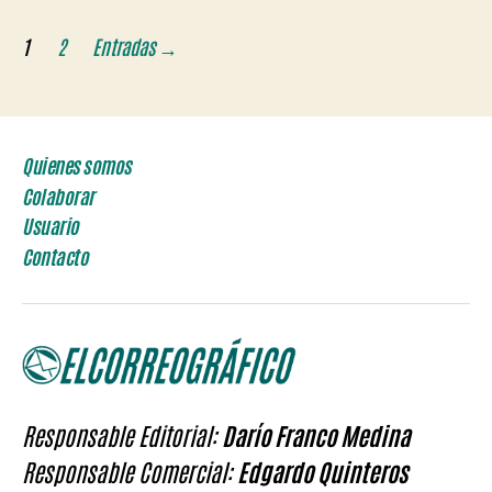
Paginación
1
2
Entradas
→
de
entradas
Quienes somos
Colaborar
Usuario
Contacto
Responsable Editorial:
Darío Franco Medina
Responsable Comercial:
Edgardo Quinteros