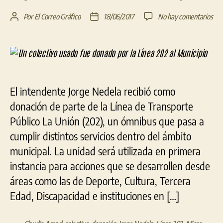
en
Por
El Correo Gráfico
18/06/2017
No hay comentarios
Autor
Fecha
Un
de
de
cole
la
la
usa
entrada
entrada
fue
don
por
El intendente Jorge Nedela recibió como
la
donación de parte de la Línea de Transporte
Lín
202
Público La Unión (202), un ómnibus que pasa a
al
cumplir distintos servicios dentro del ámbito
Mun
municipal. La unidad será utilizada en primera
instancia para acciones que se desarrollen desde
áreas como las de Deporte, Cultura, Tercera
Edad, Discapacidad e instituciones en […]