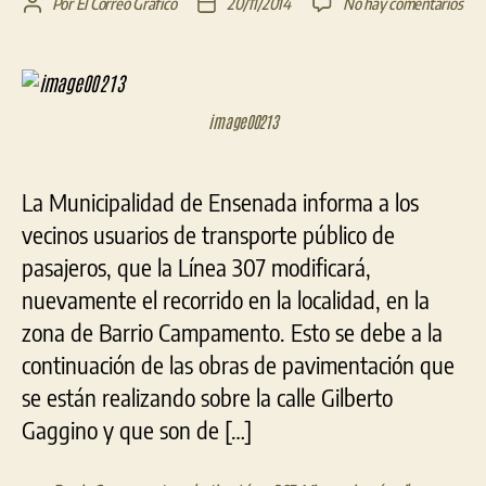
en
Por
El Correo Gráfico
20/11/2014
No hay comentarios
Autor
Fecha
Mod
de
de
del
la
la
reco
entrada
entrada
de
image00213
la
líne
307
en
La Municipalidad de Ensenada informa a los
Bar
vecinos usuarios de transporte público de
Cam
pasajeros, que la Línea 307 modificará,
de
Ens
nuevamente el recorrido en la localidad, en la
zona de Barrio Campamento. Esto se debe a la
continuación de las obras de pavimentación que
se están realizando sobre la calle Gilberto
Gaggino y que son de […]