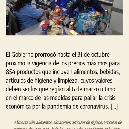
por
60
días
El Gobierno prorrogó hasta el 31 de octubre
próximo la vigencia de los precios máximos para
854 productos que incluyen alimentos, bebidas,
artículos de higiene y limpieza, cuyos valores
deben ser los que regían al 6 de marzo último,
en el marco de las medidas para paliar la crisis
económica por la pandemia de coronavirus. […]
Alimentación
,
alimentos
,
almacenes
,
artículos de higiene
,
artículos de
limpieza
,
Autoservicios
,
bebidas
,
comercialización
,
Comercio Interior
,