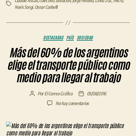
Claudio Assad
,
colectivo
,
donación
,
Jorge Nedela
,
Línea 202
,
Micro
,
Etiquetas
Noris Sorgi
,
Osnar Corbelli
Categorías
DESTACADAS
PAÍS
SOCIEDAD
Más del 60% de los argentinos
elige el transporte público como
medio para llegar al trabajo
Por
El Correo Gráfico
05/08/2016
Autor
Fecha
de
de
en
No hay comentarios
la
la
Más
entrada
entrada
del
60%
de