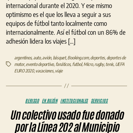
internacional durante el 2020. Y ese mismo
optimismo es el que los lleva a seguir a sus
equipos de fútbol tanto localmente como
internacionalmente. Así el fútbol con un 86% de
adhesión lidera los viajes […]
argentinos
,
auto
,
avión
,
básquet
,
Booking.com
,
deportes
,
deportes de
motor
,
evento deportivo
,
fanáticos
,
futbol
,
Micro
,
rugby
,
tenis
,
UEFA
Etiquetas
EURO 2020
,
vacaciones
,
viaje
Categorías
BERISSO
EN BUZÓN
INSTITUCIONALES
SERVICIOS
Un colectivo usado fue donado
por la Línea 202 al Municipio