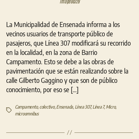
image00328
la
línea
307
en
La Municipalidad de Ensenada informa a los
el
vecinos usuarios de transporte público de
barrio
pasajeros, que Línea 307 modificará su recorrido
Campamento
de
en la localidad, en la zona de Barrio
Ensenada
Campamento. Esto se debe a las obras de
pavimentación que se están realizando sobre la
calle Gilberto Gaggino y que son de público
conocimiento, por eso se […]
Campamento
,
colectivo
,
Ensenada
,
Línea 307
,
Línea 7
,
Micro
,
Etiquetas
microomnibus