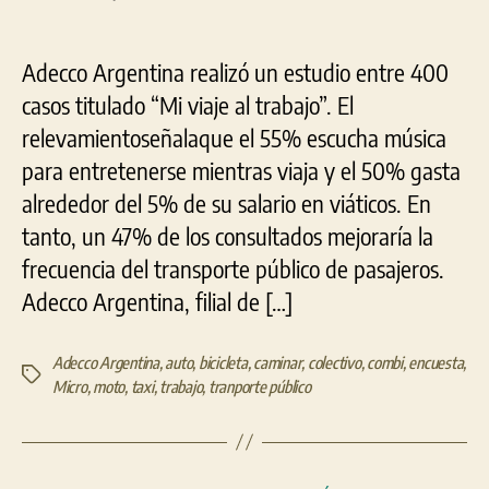
los
argentinos
elige
Adecco Argentina realizó un estudio entre 400
el
transporte
casos titulado “Mi viaje al trabajo”. El
público
relevamientoseñalaque el 55% escucha música
como
para entretenerse mientras viaja y el 50% gasta
medio
para
alrededor del 5% de su salario en viáticos. En
llegar
tanto, un 47% de los consultados mejoraría la
al
frecuencia del transporte público de pasajeros.
trabajo
Adecco Argentina, filial de […]
Adecco Argentina
,
auto
,
bicicleta
,
caminar
,
colectivo
,
combi
,
encuesta
,
Etiquetas
Micro
,
moto
,
taxi
,
trabajo
,
tranporte público