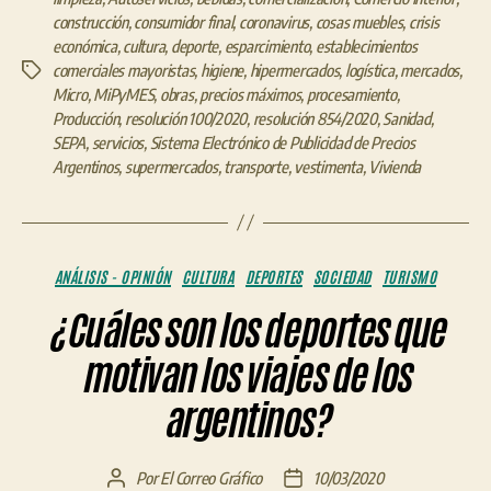
construcción
,
consumidor final
,
coronavirus
,
cosas muebles
,
crisis
económica
,
cultura
,
deporte
,
esparcimiento
,
establecimientos
comerciales mayoristas
,
higiene
,
hipermercados
,
logística
,
mercados
,
Etiquetas
Micro
,
MiPyMES
,
obras
,
precios máximos
,
procesamiento
,
Producción
,
resolución 100/2020
,
resolución 854/2020
,
Sanidad
,
SEPA
,
servicios
,
Sistema Electrónico de Publicidad de Precios
Argentinos
,
supermercados
,
transporte
,
vestimenta
,
Vivienda
Categorías
ANÁLISIS - OPINIÓN
CULTURA
DEPORTES
SOCIEDAD
TURISMO
¿Cuáles son los deportes que
motivan los viajes de los
argentinos?
Por
El Correo Gráfico
10/03/2020
Autor
Fecha