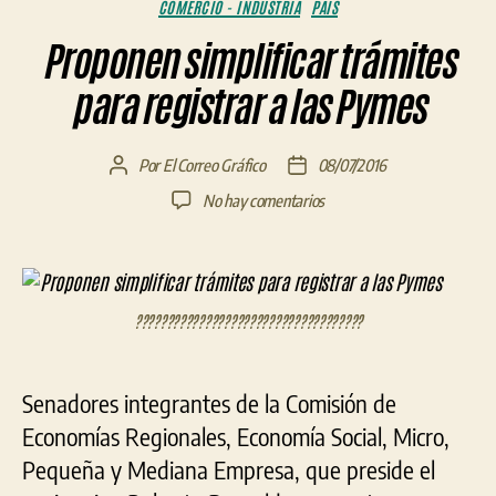
Categorías
COMERCIO - INDUSTRIA
PAÍS
Proponen simplificar trámites
para registrar a las Pymes
Por
El Correo Gráfico
08/07/2016
Autor
Fecha
de
de
en
No hay comentarios
la
la
Proponen
entrada
entrada
simplificar
trámites
para
????????????????????????????????????
registrar
a
las
Pymes
Senadores integrantes de la Comisión de
Economías Regionales, Economía Social, Micro,
Pequeña y Mediana Empresa, que preside el